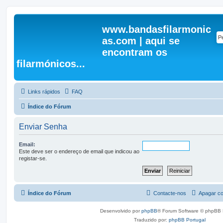
www.bandasfilarmonic
as.com | aqui se
encontram os
filarmónicos...
Links rápidos
FAQ
Índice do Fórum
Enviar Senha
Email:
Este deve ser o endereço de email que indicou ao
registar-se.
Índice do Fórum
Contacte-nos
Apagar co
Desenvolvido por
phpBB
® Forum Software © phpBB 
Traduzido por:
phpBB Portugal