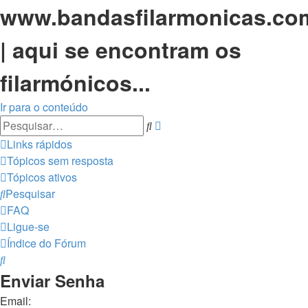
www.bandasfilarmonicas.co
| aqui se encontram os
filarmónicos...
Ir para o conteúdo
Pesquisa
Pesquisar
avançada
Links rápidos
Tópicos sem resposta
Tópicos ativos
Pesquisar
FAQ
Ligue-se
Índice do Fórum
Pesquisar
Enviar Senha
Email: