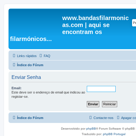
www.bandasfilarmonic
as.com | aqui se
encontram os
filarmónicos...
Links rápidos
FAQ
Índice do Fórum
Enviar Senha
Email:
Este deve ser o endereço de email que indicou ao
registar-se.
Índice do Fórum
Contacte-nos
Apagar co
Desenvolvido por
phpBB
® Forum Software © phpBB 
Traduzido por:
phpBB Portugal