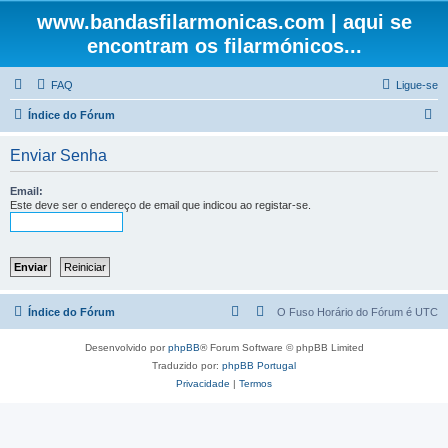
www.bandasfilarmonicas.com | aqui se
encontram os filarmónicos...
FAQ
Ligue-se
P
Índice do Fórum
e
Enviar Senha
s
q
Email:
Este deve ser o endereço de email que indicou ao registar-se.
u
i
s
a
r
Índice do Fórum
O Fuso Horário do Fórum é
UTC
Desenvolvido por
phpBB
® Forum Software © phpBB Limited
Traduzido por:
phpBB Portugal
Privacidade
|
Termos