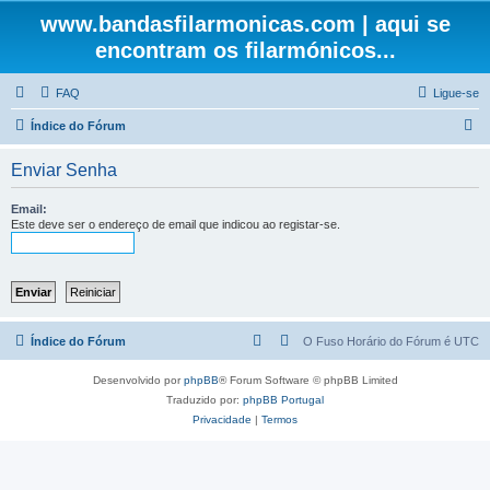
www.bandasfilarmonicas.com | aqui se
encontram os filarmónicos...
FAQ
Ligue-se
P
Índice do Fórum
e
Enviar Senha
s
q
Email:
Este deve ser o endereço de email que indicou ao registar-se.
u
i
s
a
r
Índice do Fórum
O Fuso Horário do Fórum é
UTC
Desenvolvido por
phpBB
® Forum Software © phpBB Limited
Traduzido por:
phpBB Portugal
Privacidade
|
Termos