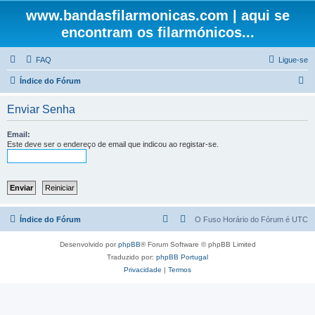
www.bandasfilarmonicas.com | aqui se
encontram os filarmónicos...
FAQ
Ligue-se
P
Índice do Fórum
e
Enviar Senha
s
q
Email:
Este deve ser o endereço de email que indicou ao registar-se.
u
i
s
a
r
Índice do Fórum
O Fuso Horário do Fórum é
UTC
Desenvolvido por
phpBB
® Forum Software © phpBB Limited
Traduzido por:
phpBB Portugal
Privacidade
|
Termos