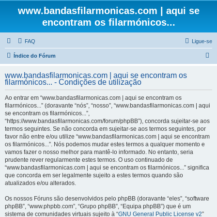
www.bandasfilarmonicas.com | aqui se
encontram os filarmónicos...
FAQ
Ligue-se
P
Índice do Fórum
e
www.bandasfilarmonicas.com | aqui se encontram os
s
filarmónicos... - Condições de utilização
q
Ao entrar em “www.bandasfilarmonicas.com | aqui se encontram os
u
filarmónicos...” (doravante “nós”, “nosso”, “www.bandasfilarmonicas.com | aqui
se encontram os filarmónicos...”,
i
“https://www.bandasfilarmonicas.com/forum/phpBB”), concorda sujeitar-se aos
s
termos seguintes. Se não concorda em sujeitar-se aos termos seguintes, por
favor não entre e/ou utilize “www.bandasfilarmonicas.com | aqui se encontram
a
os filarmónicos...”. Nós podemos mudar estes termos a qualquer momento e
r
vamos fazer o nosso melhor para mantê-lo informado. No entanto, seria
prudente rever regularmente estes termos. O uso continuado de
“www.bandasfilarmonicas.com | aqui se encontram os filarmónicos...” significa
que concorda em ser legalmente sujeito a estes termos quando são
atualizados e/ou alterados.
Os nossos Fóruns são desenvolvidos pelo phpBB (doravante “eles”, “software
phpBB”, “www.phpbb.com”, “Grupo phpBB”, “Equipa phpBB”) que é um
sistema de comunidades virtuais sujeito à “
GNU General Public License v2
”