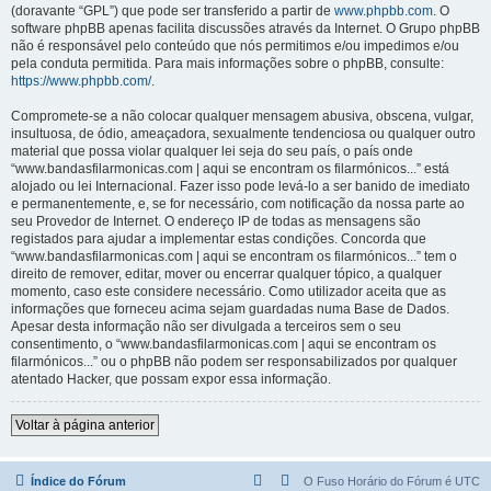
(doravante “GPL”) que pode ser transferido a partir de
www.phpbb.com
. O
software phpBB apenas facilita discussões através da Internet. O Grupo phpBB
não é responsável pelo conteúdo que nós permitimos e/ou impedimos e/ou
pela conduta permitida. Para mais informações sobre o phpBB, consulte:
https://www.phpbb.com/
.
Compromete-se a não colocar qualquer mensagem abusiva, obscena, vulgar,
insultuosa, de ódio, ameaçadora, sexualmente tendenciosa ou qualquer outro
material que possa violar qualquer lei seja do seu país, o país onde
“www.bandasfilarmonicas.com | aqui se encontram os filarmónicos...” está
alojado ou lei Internacional. Fazer isso pode levá-lo a ser banido de imediato
e permanentemente, e, se for necessário, com notificação da nossa parte ao
seu Provedor de Internet. O endereço IP de todas as mensagens são
registados para ajudar a implementar estas condições. Concorda que
“www.bandasfilarmonicas.com | aqui se encontram os filarmónicos...” tem o
direito de remover, editar, mover ou encerrar qualquer tópico, a qualquer
momento, caso este considere necessário. Como utilizador aceita que as
informações que forneceu acima sejam guardadas numa Base de Dados.
Apesar desta informação não ser divulgada a terceiros sem o seu
consentimento, o “www.bandasfilarmonicas.com | aqui se encontram os
filarmónicos...” ou o phpBB não podem ser responsabilizados por qualquer
atentado Hacker, que possam expor essa informação.
Voltar à página anterior
Índice do Fórum
O Fuso Horário do Fórum é
UTC