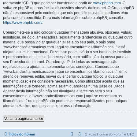
(doravante “GPL”) que pode ser transferido a partir de
www.phpbb.com
. O
software phpBB apenas facilita discussões através da Internet. O Grupo phpBB
não é responsável pelo conteúdo que nós permitimos e/ou impedimos e/ou
pela conduta permitida. Para mais informações sobre o phpBB, consulte:
https://www.phpbb.com/
.
Compromete-se a não colocar qualquer mensagem abusiva, obscena, vulgar,
insultuosa, de ódio, ameaçadora, sexualmente tendenciosa ou qualquer outro
material que possa violar qualquer lei seja do seu país, o país onde
“www.bandasfilarmonicas.com | aqui se encontram os filarmónicos...” está
alojado ou lei Internacional. Fazer isso pode levá-lo a ser banido de imediato
e permanentemente, e, se for necessário, com notificação da nossa parte ao
seu Provedor de Internet. O endereço IP de todas as mensagens são
registados para ajudar a implementar estas condições. Concorda que
“www.bandasfilarmonicas.com | aqui se encontram os filarmónicos...” tem o
direito de remover, editar, mover ou encerrar qualquer tópico, a qualquer
momento, caso este considere necessário. Como utilizador aceita que as
informações que forneceu acima sejam guardadas numa Base de Dados.
Apesar desta informação não ser divulgada a terceiros sem o seu
consentimento, o “www.bandasfilarmonicas.com | aqui se encontram os
filarmónicos...” ou o phpBB não podem ser responsabilizados por qualquer
atentado Hacker, que possam expor essa informação.
Voltar à página anterior
Índice do Fórum
O Fuso Horário do Fórum é
UTC