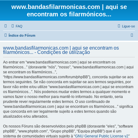
www.bandasfilarmonicas.com | aqui se
encontram os filarmónicos...
FAQ
Ligue-se
P
Índice do Fórum
e
www.bandasfilarmonicas.com | aqui se encontram os
s
filarmónicos... - Condições de utilização
q
Ao entrar em “www.bandasfilarmonicas.com | aqui se encontram os
u
filarmónicos...” (doravante “nós”, “nosso”, “www.bandasfilarmonicas.com | aqui
se encontram os filarmónicos...”,
i
“https://www.bandasfilarmonicas.com/forum/phpBB”), concorda sujeitar-se aos
s
termos seguintes. Se não concorda em sujeitar-se aos termos seguintes, por
favor não entre e/ou utilize “www.bandasfilarmonicas.com | aqui se encontram
a
os filarmónicos...”. Nós podemos mudar estes termos a qualquer momento e
r
vamos fazer o nosso melhor para mantê-lo informado. No entanto, seria
prudente rever regularmente estes termos. O uso continuado de
“www.bandasfilarmonicas.com | aqui se encontram os filarmónicos...” significa
que concorda em ser legalmente sujeito a estes termos quando são
atualizados e/ou alterados.
Os nossos Fóruns são desenvolvidos pelo phpBB (doravante “eles”, “software
phpBB”, “www.phpbb.com”, “Grupo phpBB”, “Equipa phpBB”) que é um
sistema de comunidades virtuais sujeito à “
GNU General Public License v2
”