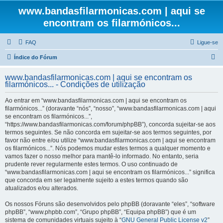
www.bandasfilarmonicas.com | aqui se
encontram os filarmónicos...
FAQ
Ligue-se
P
Índice do Fórum
e
www.bandasfilarmonicas.com | aqui se encontram os
s
filarmónicos... - Condições de utilização
q
Ao entrar em “www.bandasfilarmonicas.com | aqui se encontram os
u
filarmónicos...” (doravante “nós”, “nosso”, “www.bandasfilarmonicas.com | aqui
se encontram os filarmónicos...”,
i
“https://www.bandasfilarmonicas.com/forum/phpBB”), concorda sujeitar-se aos
s
termos seguintes. Se não concorda em sujeitar-se aos termos seguintes, por
favor não entre e/ou utilize “www.bandasfilarmonicas.com | aqui se encontram
a
os filarmónicos...”. Nós podemos mudar estes termos a qualquer momento e
r
vamos fazer o nosso melhor para mantê-lo informado. No entanto, seria
prudente rever regularmente estes termos. O uso continuado de
“www.bandasfilarmonicas.com | aqui se encontram os filarmónicos...” significa
que concorda em ser legalmente sujeito a estes termos quando são
atualizados e/ou alterados.
Os nossos Fóruns são desenvolvidos pelo phpBB (doravante “eles”, “software
phpBB”, “www.phpbb.com”, “Grupo phpBB”, “Equipa phpBB”) que é um
sistema de comunidades virtuais sujeito à “
GNU General Public License v2
”