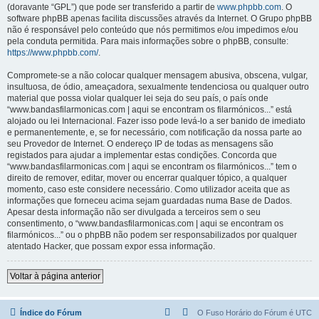
(doravante “GPL”) que pode ser transferido a partir de
www.phpbb.com
. O
software phpBB apenas facilita discussões através da Internet. O Grupo phpBB
não é responsável pelo conteúdo que nós permitimos e/ou impedimos e/ou
pela conduta permitida. Para mais informações sobre o phpBB, consulte:
https://www.phpbb.com/
.
Compromete-se a não colocar qualquer mensagem abusiva, obscena, vulgar,
insultuosa, de ódio, ameaçadora, sexualmente tendenciosa ou qualquer outro
material que possa violar qualquer lei seja do seu país, o país onde
“www.bandasfilarmonicas.com | aqui se encontram os filarmónicos...” está
alojado ou lei Internacional. Fazer isso pode levá-lo a ser banido de imediato
e permanentemente, e, se for necessário, com notificação da nossa parte ao
seu Provedor de Internet. O endereço IP de todas as mensagens são
registados para ajudar a implementar estas condições. Concorda que
“www.bandasfilarmonicas.com | aqui se encontram os filarmónicos...” tem o
direito de remover, editar, mover ou encerrar qualquer tópico, a qualquer
momento, caso este considere necessário. Como utilizador aceita que as
informações que forneceu acima sejam guardadas numa Base de Dados.
Apesar desta informação não ser divulgada a terceiros sem o seu
consentimento, o “www.bandasfilarmonicas.com | aqui se encontram os
filarmónicos...” ou o phpBB não podem ser responsabilizados por qualquer
atentado Hacker, que possam expor essa informação.
Voltar à página anterior
Índice do Fórum
O Fuso Horário do Fórum é
UTC