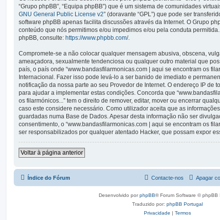
“Grupo phpBB”, “Equipa phpBB”) que é um sistema de comunidades virtuais 
GNU General Public License v2
” (doravante “GPL”) que pode ser transferid
software phpBB apenas facilita discussões através da Internet. O Grupo p
conteúdo que nós permitimos e/ou impedimos e/ou pela conduta permitida.
phpBB, consulte:
https://www.phpbb.com/
.
Compromete-se a não colocar qualquer mensagem abusiva, obscena, vulgar,
ameaçadora, sexualmente tendenciosa ou qualquer outro material que possa
país, o país onde “www.bandasfilarmonicas.com | aqui se encontram os filarm
Internacional. Fazer isso pode levá-lo a ser banido de imediato e permanen
notificação da nossa parte ao seu Provedor de Internet. O endereço IP de
para ajudar a implementar estas condições. Concorda que “www.bandasfil
os filarmónicos...” tem o direito de remover, editar, mover ou encerrar qual
caso este considere necessário. Como utilizador aceita que as informaçõe
guardadas numa Base de Dados. Apesar desta informação não ser divulgad
consentimento, o “www.bandasfilarmonicas.com | aqui se encontram os fil
ser responsabilizados por qualquer atentado Hacker, que possam expor es
Voltar à página anterior
Índice do Fórum
Contacte-nos
Apagar co
Desenvolvido por
phpBB
® Forum Software © phpBB 
Traduzido por:
phpBB Portugal
Privacidade
|
Termos