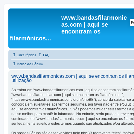
www.bandasfilarmonic
as.com | aqui se
encontram os
filarmónicos...
Links rápidos
FAQ
Índice do Fórum
www.bandasfilarmonicas.com | aqui se encontram os filar
utilização
Ao entrar em “www.bandasfilarmonicas.com | aqui se encontram os filarmónic
“www.bandasfilarmonicas.com | aqui se encontram os filarmónicos...”,
“https://www.bandasfilarmonicas.com/forum/phpBB”), concorda sujeitar-se 
concorda em sujeitar-se aos termos seguintes, por favor não entre e/ou uti
aqui se encontram os filarmónicos...”. Nós podemos mudar estes termos a
nosso melhor para mantê-lo informado. No entanto, seria prudente rever r
continuado de “www.bandasfilarmonicas.com | aqui se encontram os filarmó
ser legalmente sujeito a estes termos quando são atualizados e/ou alterado
Os nossos Fóruns são desenvolvidos pelo phpBB (doravante “eles”, “soft