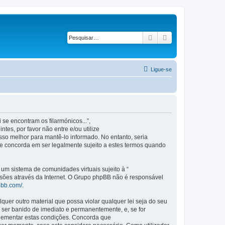
Pesquisar
Pesquisa avançad
Ligue-se
se encontram os filarmónicos...”,
es, por favor não entre e/ou utilize
so melhor para mantê-lo informado. No entanto, seria
ue concorda em ser legalmente sujeito a estes termos quando
m sistema de comunidades virtuais sujeito à “
ssões através da Internet. O Grupo phpBB não é responsável
pbb.com/
.
er outro material que possa violar qualquer lei seja do seu
 a ser banido de imediato e permanentemente, e, se for
plementar estas condições. Concorda que