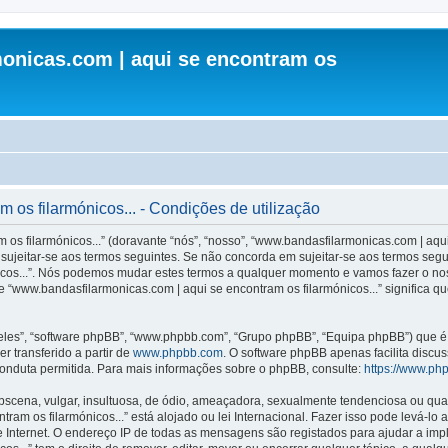
onicas.com | aqui se encontram os
os filarmónicos... - Condições de utilização
s filarmónicos...” (doravante “nós”, “nosso”, “www.bandasfilarmonicas.com | aqui 
ujeitar-se aos termos seguintes. Se não concorda em sujeitar-se aos termos seguint
icos...”. Nós podemos mudar estes termos a qualquer momento e vamos fazer o nos
 “www.bandasfilarmonicas.com | aqui se encontram os filarmónicos...” significa q
les”, “software phpBB”, “www.phpbb.com”, “Grupo phpBB”, “Equipa phpBB”) que é u
r transferido a partir de
www.phpbb.com
. O software phpBB apenas facilita discu
onduta permitida. Para mais informações sobre o phpBB, consulte:
https://www.ph
ena, vulgar, insultuosa, de ódio, ameaçadora, sexualmente tendenciosa ou qualqu
ram os filarmónicos...” está alojado ou lei Internacional. Fazer isso pode levá-lo
e Internet. O endereço IP de todas as mensagens são registados para ajudar a im