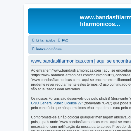
www.bandasfilarm
filarmónicos...
Links rápidos
FAQ
Índice do Fórum
www.bandasfilarmonicas.com | aqui se encontram 
Ao entrar em “www.bandasfilarmonicas.com | aqui se encontram o
“https://www.bandasfilarmonicas.com/forum/phpBB”), concorda s
“www.bandasfilarmonicas.com | aqui se encontram os filarmón
prudente rever regularmente estes termos. O uso continuado de
são atualizados e/ou alterados.
Os nossos Fóruns são desenvolvidos pelo phpBB (doravante “e
GNU General Public License v2
” (doravante “GPL”) que pode se
pelo conteúdo que nós permitimos e/ou impedimos e/ou pela c
Compromete-se a não colocar qualquer mensagem abusiva, obsc
país, o país onde “www.bandasfilarmonicas.com | aqui se encont
necessário, com notificação da nossa parte ao seu Provedor d