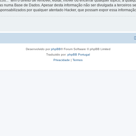
os...” tem o direito de remover, editar, mover ou encerrar qualquer tópico, a qua
s numa Base de Dados. Apesar desta informação não ser divulgada a terceiros s
esponsabilizados por qualquer atentado Hacker, que possam expor essa informação
Desenvolvido por
phpBB
® Forum Software © phpBB Limited
Traduzido por:
phpBB Portugal
Privacidade
|
Termos