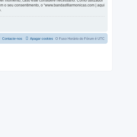
lquer momento, caso este considere necessário. Como utilizador
em o seu consentimento, o “www.bandasfilarmonicas.com | aqui
.
Contacte-nos
Apagar cookies
O Fuso Horário do Fórum é
UTC