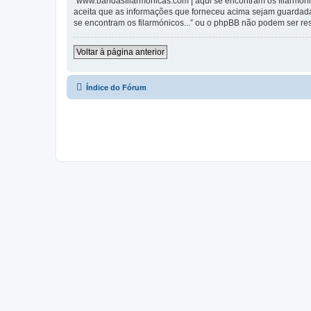
“www.bandasfilarmonicas.com | aqui se encontram os filarmónic
aceita que as informações que forneceu acima sejam guardada
se encontram os filarmónicos...” ou o phpBB não podem ser r
Voltar à página anterior
Índice do Fórum