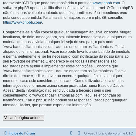
(doravante “GPL”) que pode ser transferido a partir de
www.phpbb.com
. O
software phpBB apenas facilita discussões através da Internet. O Grupo phpBB
não é responsável pelo conteúdo que nós permitimos e/ou impedimos e/ou
pela conduta permitida. Para mais informações sobre o phpBB, consulte:
https://www.phpbb.com/
.
Compromete-se a não colocar qualquer mensagem abusiva, obscena, vulgar,
insultuosa, de ódio, ameaçadora, sexualmente tendenciosa ou qualquer outro
material que possa violar qualquer lei seja do seu país, o país onde
“www.bandasfilarmonicas.com | aqui se encontram os filarmónicos...” está
alojado ou lei Internacional. Fazer isso pode levá-lo a ser banido de imediato
e permanentemente, e, se for necessário, com notificação da nossa parte ao
seu Provedor de Internet. O endereço IP de todas as mensagens são
registados para ajudar a implementar estas condições. Concorda que
“www.bandasfilarmonicas.com | aqui se encontram os filarmónicos...” tem o
direito de remover, editar, mover ou encerrar qualquer tópico, a qualquer
momento, caso este considere necessário. Como utilizador aceita que as
informações que forneceu acima sejam guardadas numa Base de Dados.
Apesar desta informação não ser divulgada a terceiros sem o seu
consentimento, o “www.bandasfilarmonicas.com | aqui se encontram os
filarmónicos...” ou o phpBB não podem ser responsabilizados por qualquer
atentado Hacker, que possam expor essa informação.
Voltar à página anterior
Índice do Fórum
O Fuso Horário do Fórum é
UTC