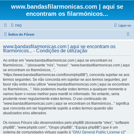
www.bandasfilarmonicas.com | aqui se
encontram os filarmónicos...
FAQ
Ligue-se
P
Índice do Fórum
e
www.bandasfilarmonicas.com | aqui se encontram os
s
filarmónicos... - Condições de utilização
q
Ao entrar em “www.bandasfilarmonicas.com | aqui se encontram os
u
filarmónicos...” (doravante “nós”, “nosso”, “www.bandasfilarmonicas.com | aqui
se encontram os filarmónicos...”,
i
“https://www.bandasfilarmonicas.com/forum/phpBB”), concorda sujeitar-se aos
s
termos seguintes. Se não concorda em sujeitar-se aos termos seguintes, por
favor não entre e/ou utilize “www.bandasfilarmonicas.com | aqui se encontram
a
os filarmónicos...”. Nós podemos mudar estes termos a qualquer momento e
r
vamos fazer o nosso melhor para mantê-lo informado. No entanto, seria
prudente rever regularmente estes termos. O uso continuado de
“www.bandasfilarmonicas.com | aqui se encontram os filarmónicos...” significa
que concorda em ser legalmente sujeito a estes termos quando são
atualizados e/ou alterados.
Os nossos Fóruns são desenvolvidos pelo phpBB (doravante “eles”, “software
phpBB”, “www.phpbb.com”, “Grupo phpBB”, “Equipa phpBB”) que é um
sistema de comunidades virtuais sujeito à “
GNU General Public License v2
”