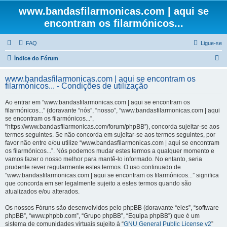
www.bandasfilarmonicas.com | aqui se
encontram os filarmónicos...
FAQ
Ligue-se
P
Índice do Fórum
e
www.bandasfilarmonicas.com | aqui se encontram os
s
filarmónicos... - Condições de utilização
q
Ao entrar em “www.bandasfilarmonicas.com | aqui se encontram os
u
filarmónicos...” (doravante “nós”, “nosso”, “www.bandasfilarmonicas.com | aqui
se encontram os filarmónicos...”,
i
“https://www.bandasfilarmonicas.com/forum/phpBB”), concorda sujeitar-se aos
s
termos seguintes. Se não concorda em sujeitar-se aos termos seguintes, por
favor não entre e/ou utilize “www.bandasfilarmonicas.com | aqui se encontram
a
os filarmónicos...”. Nós podemos mudar estes termos a qualquer momento e
r
vamos fazer o nosso melhor para mantê-lo informado. No entanto, seria
prudente rever regularmente estes termos. O uso continuado de
“www.bandasfilarmonicas.com | aqui se encontram os filarmónicos...” significa
que concorda em ser legalmente sujeito a estes termos quando são
atualizados e/ou alterados.
Os nossos Fóruns são desenvolvidos pelo phpBB (doravante “eles”, “software
phpBB”, “www.phpbb.com”, “Grupo phpBB”, “Equipa phpBB”) que é um
sistema de comunidades virtuais sujeito à “
GNU General Public License v2
”