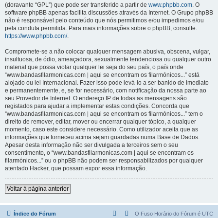
(doravante “GPL”) que pode ser transferido a partir de
www.phpbb.com
. O
software phpBB apenas facilita discussões através da Internet. O Grupo phpBB
não é responsável pelo conteúdo que nós permitimos e/ou impedimos e/ou
pela conduta permitida. Para mais informações sobre o phpBB, consulte:
https://www.phpbb.com/
.
Compromete-se a não colocar qualquer mensagem abusiva, obscena, vulgar,
insultuosa, de ódio, ameaçadora, sexualmente tendenciosa ou qualquer outro
material que possa violar qualquer lei seja do seu país, o país onde
“www.bandasfilarmonicas.com | aqui se encontram os filarmónicos...” está
alojado ou lei Internacional. Fazer isso pode levá-lo a ser banido de imediato
e permanentemente, e, se for necessário, com notificação da nossa parte ao
seu Provedor de Internet. O endereço IP de todas as mensagens são
registados para ajudar a implementar estas condições. Concorda que
“www.bandasfilarmonicas.com | aqui se encontram os filarmónicos...” tem o
direito de remover, editar, mover ou encerrar qualquer tópico, a qualquer
momento, caso este considere necessário. Como utilizador aceita que as
informações que forneceu acima sejam guardadas numa Base de Dados.
Apesar desta informação não ser divulgada a terceiros sem o seu
consentimento, o “www.bandasfilarmonicas.com | aqui se encontram os
filarmónicos...” ou o phpBB não podem ser responsabilizados por qualquer
atentado Hacker, que possam expor essa informação.
Voltar à página anterior
Índice do Fórum
O Fuso Horário do Fórum é
UTC