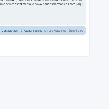
lquer momento, caso este considere necessário. Como utilizador
em o seu consentimento, o “www.bandasfilarmonicas.com | aqui
.
Contacte-nos
Apagar cookies
O Fuso Horário do Fórum é
UTC