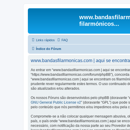
www.bandasfilarm
filarmónicos...
Links rápidos
FAQ
Índice do Fórum
www.bandasfilarmonicas.com | aqui se encontram 
Ao entrar em “www.bandasfilarmonicas.com | aqui se encontram o
“https://www.bandasfilarmonicas.com/forum/phpBB”), concorda s
“www.bandasfilarmonicas.com | aqui se encontram os filarmón
prudente rever regularmente estes termos. O uso continuado de
são atualizados e/ou alterados.
Os nossos Fóruns são desenvolvidos pelo phpBB (doravante “e
GNU General Public License v2
” (doravante “GPL”) que pode se
pelo conteúdo que nós permitimos e/ou impedimos e/ou pela c
Compromete-se a não colocar qualquer mensagem abusiva, obsc
país, o país onde “www.bandasfilarmonicas.com | aqui se encont
necessário, com notificação da nossa parte ao seu Provedor d