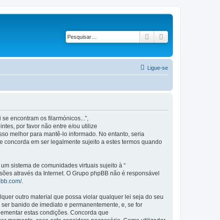
Pesquisar
Pesquisa avançad
Ligue-se
se encontram os filarmónicos...”,
es, por favor não entre e/ou utilize
so melhor para mantê-lo informado. No entanto, seria
ue concorda em ser legalmente sujeito a estes termos quando
m sistema de comunidades virtuais sujeito à “
ssões através da Internet. O Grupo phpBB não é responsável
pbb.com/
.
er outro material que possa violar qualquer lei seja do seu
 a ser banido de imediato e permanentemente, e, se for
plementar estas condições. Concorda que