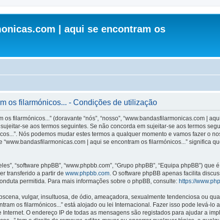
onicas.com | aqui se encontram os
os filarmónicos... - Condições de utilização
s filarmónicos...” (doravante “nós”, “nosso”, “www.bandasfilarmonicas.com | aqui 
ujeitar-se aos termos seguintes. Se não concorda em sujeitar-se aos termos seguint
icos...”. Nós podemos mudar estes termos a qualquer momento e vamos fazer o nos
 “www.bandasfilarmonicas.com | aqui se encontram os filarmónicos...” significa q
les”, “software phpBB”, “www.phpbb.com”, “Grupo phpBB”, “Equipa phpBB”) que é u
r transferido a partir de
www.phpbb.com
. O software phpBB apenas facilita discu
onduta permitida. Para mais informações sobre o phpBB, consulte:
https://www.ph
ena, vulgar, insultuosa, de ódio, ameaçadora, sexualmente tendenciosa ou qualqu
ram os filarmónicos...” está alojado ou lei Internacional. Fazer isso pode levá-lo
e Internet. O endereço IP de todas as mensagens são registados para ajudar a im