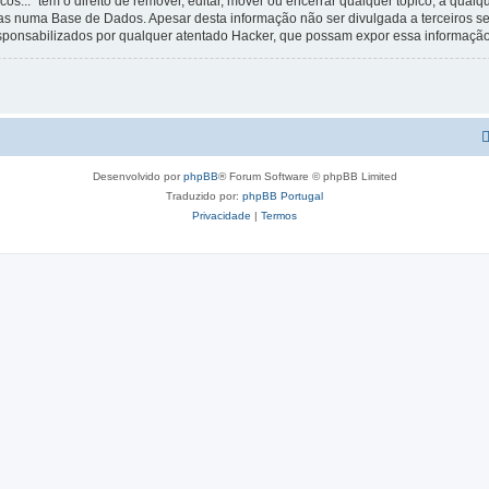
os...” tem o direito de remover, editar, mover ou encerrar qualquer tópico, a qua
s numa Base de Dados. Apesar desta informação não ser divulgada a terceiros s
esponsabilizados por qualquer atentado Hacker, que possam expor essa informação
Desenvolvido por
phpBB
® Forum Software © phpBB Limited
Traduzido por:
phpBB Portugal
Privacidade
|
Termos