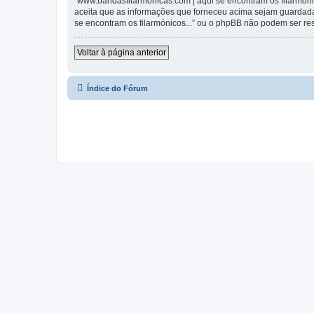
“www.bandasfilarmonicas.com | aqui se encontram os filarmónic
aceita que as informações que forneceu acima sejam guardada
se encontram os filarmónicos...” ou o phpBB não podem ser r
Voltar à página anterior
Índice do Fórum