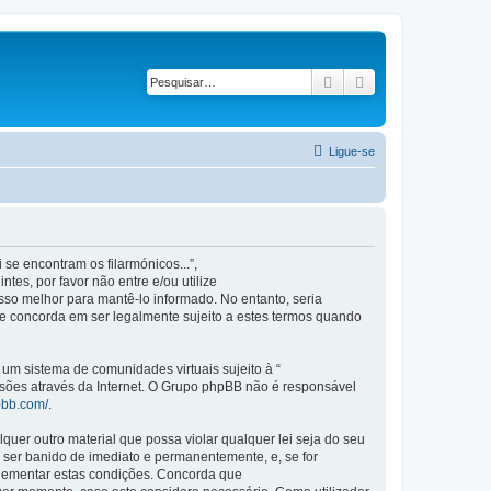
Pesquisar
Pesquisa avançad
Ligue-se
se encontram os filarmónicos...”,
es, por favor não entre e/ou utilize
so melhor para mantê-lo informado. No entanto, seria
ue concorda em ser legalmente sujeito a estes termos quando
m sistema de comunidades virtuais sujeito à “
ssões através da Internet. O Grupo phpBB não é responsável
pbb.com/
.
er outro material que possa violar qualquer lei seja do seu
 a ser banido de imediato e permanentemente, e, se for
plementar estas condições. Concorda que