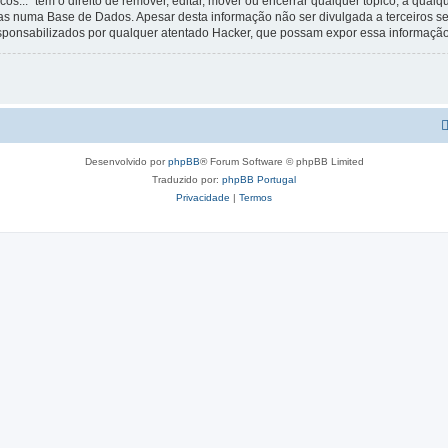
os...” tem o direito de remover, editar, mover ou encerrar qualquer tópico, a qua
s numa Base de Dados. Apesar desta informação não ser divulgada a terceiros s
esponsabilizados por qualquer atentado Hacker, que possam expor essa informação
Desenvolvido por
phpBB
® Forum Software © phpBB Limited
Traduzido por:
phpBB Portugal
Privacidade
|
Termos