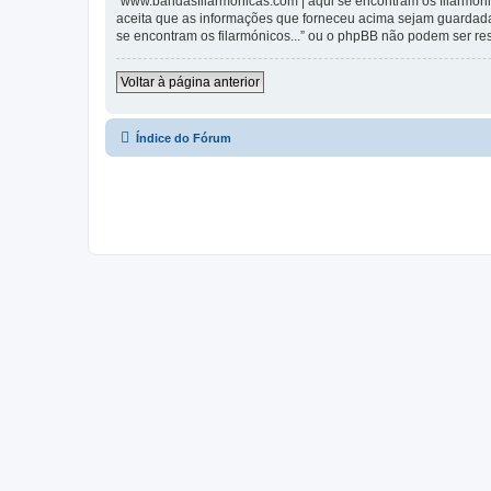
“www.bandasfilarmonicas.com | aqui se encontram os filarmónic
aceita que as informações que forneceu acima sejam guardada
se encontram os filarmónicos...” ou o phpBB não podem ser r
Voltar à página anterior
Índice do Fórum