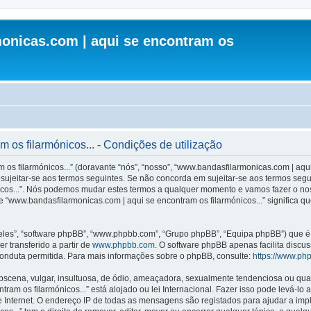
onicas.com | aqui se encontram os
os filarmónicos... - Condições de utilização
s filarmónicos...” (doravante “nós”, “nosso”, “www.bandasfilarmonicas.com | aqui 
ujeitar-se aos termos seguintes. Se não concorda em sujeitar-se aos termos seguint
icos...”. Nós podemos mudar estes termos a qualquer momento e vamos fazer o nos
 “www.bandasfilarmonicas.com | aqui se encontram os filarmónicos...” significa q
les”, “software phpBB”, “www.phpbb.com”, “Grupo phpBB”, “Equipa phpBB”) que é u
r transferido a partir de
www.phpbb.com
. O software phpBB apenas facilita discu
onduta permitida. Para mais informações sobre o phpBB, consulte:
https://www.ph
ena, vulgar, insultuosa, de ódio, ameaçadora, sexualmente tendenciosa ou qualqu
ram os filarmónicos...” está alojado ou lei Internacional. Fazer isso pode levá-lo
e Internet. O endereço IP de todas as mensagens são registados para ajudar a im