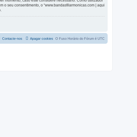
lquer momento, caso este considere necessário. Como utilizador
em o seu consentimento, o “www.bandasfilarmonicas.com | aqui
.
Contacte-nos
Apagar cookies
O Fuso Horário do Fórum é
UTC