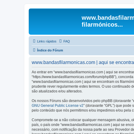
www.bandasfilarm
filarmónicos...
Links rápidos
FAQ
Índice do Fórum
www.bandasfilarmonicas.com | aqui se encontram 
Ao entrar em “www.bandasfilarmonicas.com | aqui se encontram o
“https://www.bandasfilarmonicas.com/forum/phpBB”), concorda s
“www.bandasfilarmonicas.com | aqui se encontram os filarmón
prudente rever regularmente estes termos. O uso continuado de
são atualizados e/ou alterados.
Os nossos Fóruns são desenvolvidos pelo phpBB (doravante “e
GNU General Public License v2
” (doravante “GPL”) que pode se
pelo conteúdo que nós permitimos e/ou impedimos e/ou pela c
Compromete-se a não colocar qualquer mensagem abusiva, obsc
país, o país onde “www.bandasfilarmonicas.com | aqui se encont
necessário, com notificação da nossa parte ao seu Provedor d