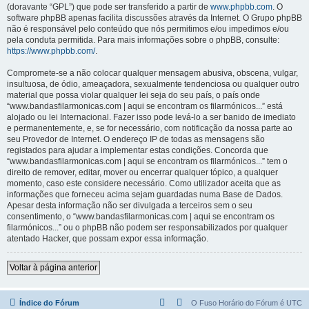
(doravante “GPL”) que pode ser transferido a partir de
www.phpbb.com
. O
software phpBB apenas facilita discussões através da Internet. O Grupo phpBB
não é responsável pelo conteúdo que nós permitimos e/ou impedimos e/ou
pela conduta permitida. Para mais informações sobre o phpBB, consulte:
https://www.phpbb.com/
.
Compromete-se a não colocar qualquer mensagem abusiva, obscena, vulgar,
insultuosa, de ódio, ameaçadora, sexualmente tendenciosa ou qualquer outro
material que possa violar qualquer lei seja do seu país, o país onde
“www.bandasfilarmonicas.com | aqui se encontram os filarmónicos...” está
alojado ou lei Internacional. Fazer isso pode levá-lo a ser banido de imediato
e permanentemente, e, se for necessário, com notificação da nossa parte ao
seu Provedor de Internet. O endereço IP de todas as mensagens são
registados para ajudar a implementar estas condições. Concorda que
“www.bandasfilarmonicas.com | aqui se encontram os filarmónicos...” tem o
direito de remover, editar, mover ou encerrar qualquer tópico, a qualquer
momento, caso este considere necessário. Como utilizador aceita que as
informações que forneceu acima sejam guardadas numa Base de Dados.
Apesar desta informação não ser divulgada a terceiros sem o seu
consentimento, o “www.bandasfilarmonicas.com | aqui se encontram os
filarmónicos...” ou o phpBB não podem ser responsabilizados por qualquer
atentado Hacker, que possam expor essa informação.
Voltar à página anterior
Índice do Fórum
O Fuso Horário do Fórum é
UTC