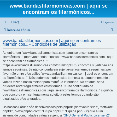
www.bandasfilarmonicas.com | aqui se
encontram os filarmónicos...
FAQ
Ligue-se
P
Índice do Fórum
e
www.bandasfilarmonicas.com | aqui se encontram os
s
filarmónicos... - Condições de utilização
q
Ao entrar em “www.bandasfilarmonicas.com | aqui se encontram os
u
filarmónicos...” (doravante “nós”, “nosso”, “www.bandasfilarmonicas.com | aqui
se encontram os filarmónicos...”,
i
“https://www.bandasfilarmonicas.com/forum/phpBB”), concorda sujeitar-se aos
s
termos seguintes. Se não concorda em sujeitar-se aos termos seguintes, por
favor não entre e/ou utilize “www.bandasfilarmonicas.com | aqui se encontram
a
os filarmónicos...”. Nós podemos mudar estes termos a qualquer momento e
r
vamos fazer o nosso melhor para mantê-lo informado. No entanto, seria
prudente rever regularmente estes termos. O uso continuado de
“www.bandasfilarmonicas.com | aqui se encontram os filarmónicos...” significa
que concorda em ser legalmente sujeito a estes termos quando são
atualizados e/ou alterados.
Os nossos Fóruns são desenvolvidos pelo phpBB (doravante “eles”, “software
phpBB”, “www.phpbb.com”, “Grupo phpBB”, “Equipa phpBB”) que é um
sistema de comunidades virtuais sujeito à “
GNU General Public License v2
”