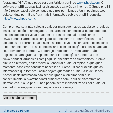
(doravante “GPL”) que pode ser transferido a partir de
www.phpbb.com
. O
software phpBB apenas facilita discussões através da Internet. O Grupo phpBB
não é responsável pelo conteúdo que nós permitimos e/ou impedimos e/ou
pela conduta permitida. Para mais informações sobre o phpBB, consulte:
https://www.phpbb.com/
.
Compromete-se a não colocar qualquer mensagem abusiva, obscena, vulgar,
insultuosa, de ódio, ameaçadora, sexualmente tendenciosa ou qualquer outro
material que possa violar qualquer lei seja do seu país, o país onde
“www.bandasfilarmonicas.com | aqui se encontram os filarmónicos...” está
alojado ou lei Internacional. Fazer isso pode levá-lo a ser banido de imediato
e permanentemente, e, se for necessário, com notificação da nossa parte ao
seu Provedor de Internet. O endereço IP de todas as mensagens são
registados para ajudar a implementar estas condições. Concorda que
“www.bandasfilarmonicas.com | aqui se encontram os filarmónicos...” tem o
direito de remover, editar, mover ou encerrar qualquer tópico, a qualquer
momento, caso este considere necessário. Como utilizador aceita que as
informações que forneceu acima sejam guardadas numa Base de Dados.
Apesar desta informação não ser divulgada a terceiros sem o seu
consentimento, o “www.bandasfilarmonicas.com | aqui se encontram os
filarmónicos...” ou o phpBB não podem ser responsabilizados por qualquer
atentado Hacker, que possam expor essa informação.
Voltar à página anterior
Índice do Fórum
O Fuso Horário do Fórum é
UTC