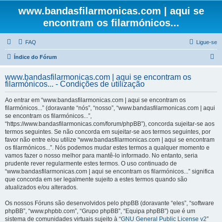
www.bandasfilarmonicas.com | aqui se
encontram os filarmónicos...
FAQ
Ligue-se
P
Índice do Fórum
e
www.bandasfilarmonicas.com | aqui se encontram os
s
filarmónicos... - Condições de utilização
q
Ao entrar em “www.bandasfilarmonicas.com | aqui se encontram os
u
filarmónicos...” (doravante “nós”, “nosso”, “www.bandasfilarmonicas.com | aqui
se encontram os filarmónicos...”,
i
“https://www.bandasfilarmonicas.com/forum/phpBB”), concorda sujeitar-se aos
s
termos seguintes. Se não concorda em sujeitar-se aos termos seguintes, por
favor não entre e/ou utilize “www.bandasfilarmonicas.com | aqui se encontram
a
os filarmónicos...”. Nós podemos mudar estes termos a qualquer momento e
r
vamos fazer o nosso melhor para mantê-lo informado. No entanto, seria
prudente rever regularmente estes termos. O uso continuado de
“www.bandasfilarmonicas.com | aqui se encontram os filarmónicos...” significa
que concorda em ser legalmente sujeito a estes termos quando são
atualizados e/ou alterados.
Os nossos Fóruns são desenvolvidos pelo phpBB (doravante “eles”, “software
phpBB”, “www.phpbb.com”, “Grupo phpBB”, “Equipa phpBB”) que é um
sistema de comunidades virtuais sujeito à “
GNU General Public License v2
”