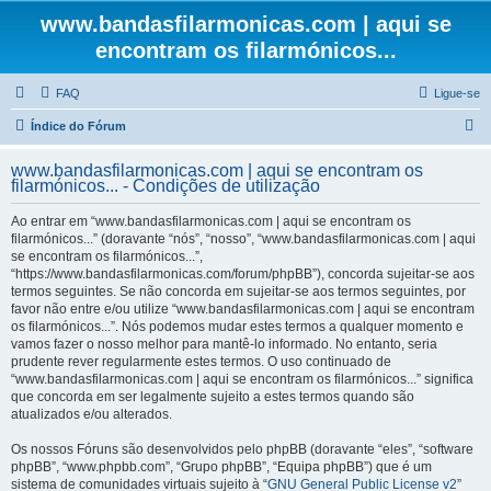
www.bandasfilarmonicas.com | aqui se
encontram os filarmónicos...
FAQ
Ligue-se
P
Índice do Fórum
e
www.bandasfilarmonicas.com | aqui se encontram os
s
filarmónicos... - Condições de utilização
q
Ao entrar em “www.bandasfilarmonicas.com | aqui se encontram os
u
filarmónicos...” (doravante “nós”, “nosso”, “www.bandasfilarmonicas.com | aqui
se encontram os filarmónicos...”,
i
“https://www.bandasfilarmonicas.com/forum/phpBB”), concorda sujeitar-se aos
s
termos seguintes. Se não concorda em sujeitar-se aos termos seguintes, por
favor não entre e/ou utilize “www.bandasfilarmonicas.com | aqui se encontram
a
os filarmónicos...”. Nós podemos mudar estes termos a qualquer momento e
r
vamos fazer o nosso melhor para mantê-lo informado. No entanto, seria
prudente rever regularmente estes termos. O uso continuado de
“www.bandasfilarmonicas.com | aqui se encontram os filarmónicos...” significa
que concorda em ser legalmente sujeito a estes termos quando são
atualizados e/ou alterados.
Os nossos Fóruns são desenvolvidos pelo phpBB (doravante “eles”, “software
phpBB”, “www.phpbb.com”, “Grupo phpBB”, “Equipa phpBB”) que é um
sistema de comunidades virtuais sujeito à “
GNU General Public License v2
”