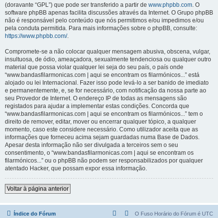
(doravante “GPL”) que pode ser transferido a partir de
www.phpbb.com
. O
software phpBB apenas facilita discussões através da Internet. O Grupo phpBB
não é responsável pelo conteúdo que nós permitimos e/ou impedimos e/ou
pela conduta permitida. Para mais informações sobre o phpBB, consulte:
https://www.phpbb.com/
.
Compromete-se a não colocar qualquer mensagem abusiva, obscena, vulgar,
insultuosa, de ódio, ameaçadora, sexualmente tendenciosa ou qualquer outro
material que possa violar qualquer lei seja do seu país, o país onde
“www.bandasfilarmonicas.com | aqui se encontram os filarmónicos...” está
alojado ou lei Internacional. Fazer isso pode levá-lo a ser banido de imediato
e permanentemente, e, se for necessário, com notificação da nossa parte ao
seu Provedor de Internet. O endereço IP de todas as mensagens são
registados para ajudar a implementar estas condições. Concorda que
“www.bandasfilarmonicas.com | aqui se encontram os filarmónicos...” tem o
direito de remover, editar, mover ou encerrar qualquer tópico, a qualquer
momento, caso este considere necessário. Como utilizador aceita que as
informações que forneceu acima sejam guardadas numa Base de Dados.
Apesar desta informação não ser divulgada a terceiros sem o seu
consentimento, o “www.bandasfilarmonicas.com | aqui se encontram os
filarmónicos...” ou o phpBB não podem ser responsabilizados por qualquer
atentado Hacker, que possam expor essa informação.
Voltar à página anterior
Índice do Fórum
O Fuso Horário do Fórum é
UTC