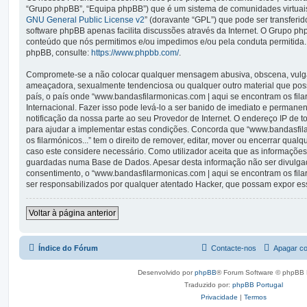
“Grupo phpBB”, “Equipa phpBB”) que é um sistema de comunidades virtuais 
GNU General Public License v2
” (doravante “GPL”) que pode ser transferid
software phpBB apenas facilita discussões através da Internet. O Grupo p
conteúdo que nós permitimos e/ou impedimos e/ou pela conduta permitida.
phpBB, consulte:
https://www.phpbb.com/
.
Compromete-se a não colocar qualquer mensagem abusiva, obscena, vulgar,
ameaçadora, sexualmente tendenciosa ou qualquer outro material que possa
país, o país onde “www.bandasfilarmonicas.com | aqui se encontram os filarm
Internacional. Fazer isso pode levá-lo a ser banido de imediato e permanen
notificação da nossa parte ao seu Provedor de Internet. O endereço IP de
para ajudar a implementar estas condições. Concorda que “www.bandasfil
os filarmónicos...” tem o direito de remover, editar, mover ou encerrar qual
caso este considere necessário. Como utilizador aceita que as informaçõe
guardadas numa Base de Dados. Apesar desta informação não ser divulgad
consentimento, o “www.bandasfilarmonicas.com | aqui se encontram os fil
ser responsabilizados por qualquer atentado Hacker, que possam expor es
Voltar à página anterior
Índice do Fórum
Contacte-nos
Apagar co
Desenvolvido por
phpBB
® Forum Software © phpBB 
Traduzido por:
phpBB Portugal
Privacidade
|
Termos