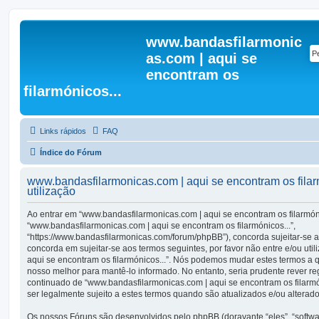
www.bandasfilarmonic
as.com | aqui se
encontram os
filarmónicos...
Links rápidos
FAQ
Índice do Fórum
www.bandasfilarmonicas.com | aqui se encontram os filar
utilização
Ao entrar em “www.bandasfilarmonicas.com | aqui se encontram os filarmónic
“www.bandasfilarmonicas.com | aqui se encontram os filarmónicos...”,
“https://www.bandasfilarmonicas.com/forum/phpBB”), concorda sujeitar-se 
concorda em sujeitar-se aos termos seguintes, por favor não entre e/ou uti
aqui se encontram os filarmónicos...”. Nós podemos mudar estes termos a
nosso melhor para mantê-lo informado. No entanto, seria prudente rever r
continuado de “www.bandasfilarmonicas.com | aqui se encontram os filarmó
ser legalmente sujeito a estes termos quando são atualizados e/ou alterado
Os nossos Fóruns são desenvolvidos pelo phpBB (doravante “eles”, “soft