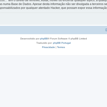
os...” tem o direito de remover, editar, mover ou encerrar qualquer tópico, a qua
s numa Base de Dados. Apesar desta informação não ser divulgada a terceiros s
esponsabilizados por qualquer atentado Hacker, que possam expor essa informação
Desenvolvido por
phpBB
® Forum Software © phpBB Limited
Traduzido por:
phpBB Portugal
Privacidade
|
Termos