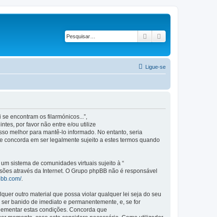
Pesquisar
Pesquisa avançad
Ligue-se
se encontram os filarmónicos...”,
es, por favor não entre e/ou utilize
so melhor para mantê-lo informado. No entanto, seria
ue concorda em ser legalmente sujeito a estes termos quando
m sistema de comunidades virtuais sujeito à “
ssões através da Internet. O Grupo phpBB não é responsável
pbb.com/
.
er outro material que possa violar qualquer lei seja do seu
 a ser banido de imediato e permanentemente, e, se for
plementar estas condições. Concorda que