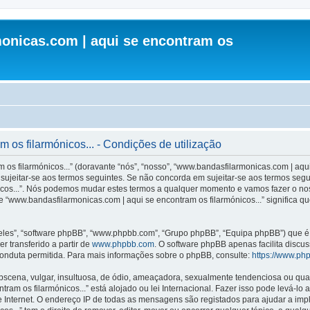
onicas.com | aqui se encontram os
os filarmónicos... - Condições de utilização
s filarmónicos...” (doravante “nós”, “nosso”, “www.bandasfilarmonicas.com | aqui 
ujeitar-se aos termos seguintes. Se não concorda em sujeitar-se aos termos seguint
icos...”. Nós podemos mudar estes termos a qualquer momento e vamos fazer o nos
 “www.bandasfilarmonicas.com | aqui se encontram os filarmónicos...” significa q
les”, “software phpBB”, “www.phpbb.com”, “Grupo phpBB”, “Equipa phpBB”) que é u
r transferido a partir de
www.phpbb.com
. O software phpBB apenas facilita discu
onduta permitida. Para mais informações sobre o phpBB, consulte:
https://www.ph
ena, vulgar, insultuosa, de ódio, ameaçadora, sexualmente tendenciosa ou qualqu
ram os filarmónicos...” está alojado ou lei Internacional. Fazer isso pode levá-lo
e Internet. O endereço IP de todas as mensagens são registados para ajudar a im