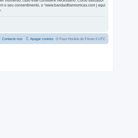
lquer momento, caso este considere necessário. Como utilizador
em o seu consentimento, o “www.bandasfilarmonicas.com | aqui
.
Contacte-nos
Apagar cookies
O Fuso Horário do Fórum é
UTC