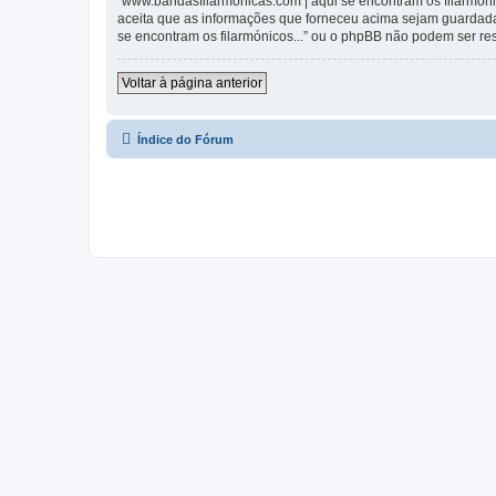
“www.bandasfilarmonicas.com | aqui se encontram os filarmónic
aceita que as informações que forneceu acima sejam guardada
se encontram os filarmónicos...” ou o phpBB não podem ser r
Voltar à página anterior
Índice do Fórum