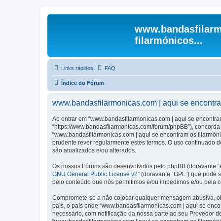
www.bandasfilarm
filarmónicos...
Links rápidos
FAQ
Índice do Fórum
www.bandasfilarmonicas.com | aqui se encontram 
Ao entrar em “www.bandasfilarmonicas.com | aqui se encontram o
“https://www.bandasfilarmonicas.com/forum/phpBB”), concorda s
“www.bandasfilarmonicas.com | aqui se encontram os filarmón
prudente rever regularmente estes termos. O uso continuado de
são atualizados e/ou alterados.
Os nossos Fóruns são desenvolvidos pelo phpBB (doravante “e
GNU General Public License v2
” (doravante “GPL”) que pode se
pelo conteúdo que nós permitimos e/ou impedimos e/ou pela c
Compromete-se a não colocar qualquer mensagem abusiva, obsc
país, o país onde “www.bandasfilarmonicas.com | aqui se encont
necessário, com notificação da nossa parte ao seu Provedor d