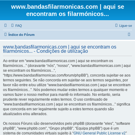
www.bandasfilarmonicas.com | aqui se
encontram os filarmónicos...
FAQ
Ligue-se
P
Índice do Fórum
e
www.bandasfilarmonicas.com | aqui se encontram os
s
filarmónicos... - Condições de utilização
q
Ao entrar em “www.bandasfilarmonicas.com | aqui se encontram os
u
filarmónicos...” (doravante “nós”, “nosso”, “www.bandasfilarmonicas.com | aqui
se encontram os filarmónicos...”,
i
“https://www.bandasfilarmonicas.com/forum/phpBB”), concorda sujeitar-se aos
s
termos seguintes. Se não concorda em sujeitar-se aos termos seguintes, por
favor não entre e/ou utilize “www.bandasfilarmonicas.com | aqui se encontram
a
os filarmónicos...”. Nós podemos mudar estes termos a qualquer momento e
r
vamos fazer o nosso melhor para mantê-lo informado. No entanto, seria
prudente rever regularmente estes termos. O uso continuado de
“www.bandasfilarmonicas.com | aqui se encontram os filarmónicos...” significa
que concorda em ser legalmente sujeito a estes termos quando são
atualizados e/ou alterados.
Os nossos Fóruns são desenvolvidos pelo phpBB (doravante “eles”, “software
phpBB”, “www.phpbb.com”, “Grupo phpBB”, “Equipa phpBB”) que é um
sistema de comunidades virtuais sujeito à “
GNU General Public License v2
”