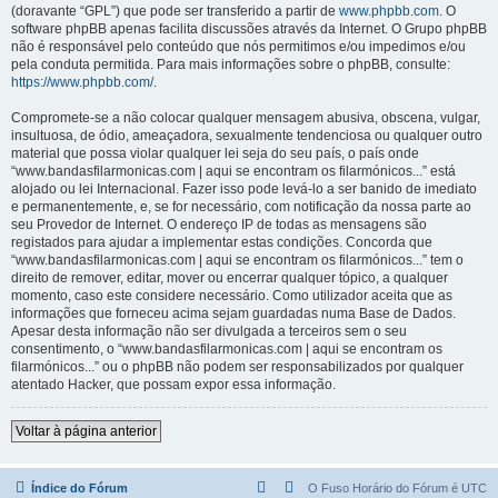
(doravante “GPL”) que pode ser transferido a partir de
www.phpbb.com
. O
software phpBB apenas facilita discussões através da Internet. O Grupo phpBB
não é responsável pelo conteúdo que nós permitimos e/ou impedimos e/ou
pela conduta permitida. Para mais informações sobre o phpBB, consulte:
https://www.phpbb.com/
.
Compromete-se a não colocar qualquer mensagem abusiva, obscena, vulgar,
insultuosa, de ódio, ameaçadora, sexualmente tendenciosa ou qualquer outro
material que possa violar qualquer lei seja do seu país, o país onde
“www.bandasfilarmonicas.com | aqui se encontram os filarmónicos...” está
alojado ou lei Internacional. Fazer isso pode levá-lo a ser banido de imediato
e permanentemente, e, se for necessário, com notificação da nossa parte ao
seu Provedor de Internet. O endereço IP de todas as mensagens são
registados para ajudar a implementar estas condições. Concorda que
“www.bandasfilarmonicas.com | aqui se encontram os filarmónicos...” tem o
direito de remover, editar, mover ou encerrar qualquer tópico, a qualquer
momento, caso este considere necessário. Como utilizador aceita que as
informações que forneceu acima sejam guardadas numa Base de Dados.
Apesar desta informação não ser divulgada a terceiros sem o seu
consentimento, o “www.bandasfilarmonicas.com | aqui se encontram os
filarmónicos...” ou o phpBB não podem ser responsabilizados por qualquer
atentado Hacker, que possam expor essa informação.
Voltar à página anterior
Índice do Fórum
O Fuso Horário do Fórum é
UTC