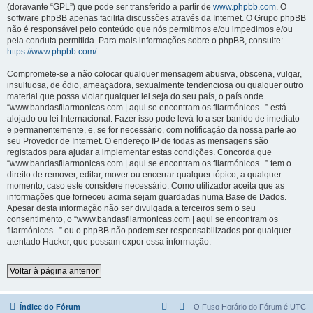
(doravante “GPL”) que pode ser transferido a partir de
www.phpbb.com
. O
software phpBB apenas facilita discussões através da Internet. O Grupo phpBB
não é responsável pelo conteúdo que nós permitimos e/ou impedimos e/ou
pela conduta permitida. Para mais informações sobre o phpBB, consulte:
https://www.phpbb.com/
.
Compromete-se a não colocar qualquer mensagem abusiva, obscena, vulgar,
insultuosa, de ódio, ameaçadora, sexualmente tendenciosa ou qualquer outro
material que possa violar qualquer lei seja do seu país, o país onde
“www.bandasfilarmonicas.com | aqui se encontram os filarmónicos...” está
alojado ou lei Internacional. Fazer isso pode levá-lo a ser banido de imediato
e permanentemente, e, se for necessário, com notificação da nossa parte ao
seu Provedor de Internet. O endereço IP de todas as mensagens são
registados para ajudar a implementar estas condições. Concorda que
“www.bandasfilarmonicas.com | aqui se encontram os filarmónicos...” tem o
direito de remover, editar, mover ou encerrar qualquer tópico, a qualquer
momento, caso este considere necessário. Como utilizador aceita que as
informações que forneceu acima sejam guardadas numa Base de Dados.
Apesar desta informação não ser divulgada a terceiros sem o seu
consentimento, o “www.bandasfilarmonicas.com | aqui se encontram os
filarmónicos...” ou o phpBB não podem ser responsabilizados por qualquer
atentado Hacker, que possam expor essa informação.
Voltar à página anterior
Índice do Fórum
O Fuso Horário do Fórum é
UTC