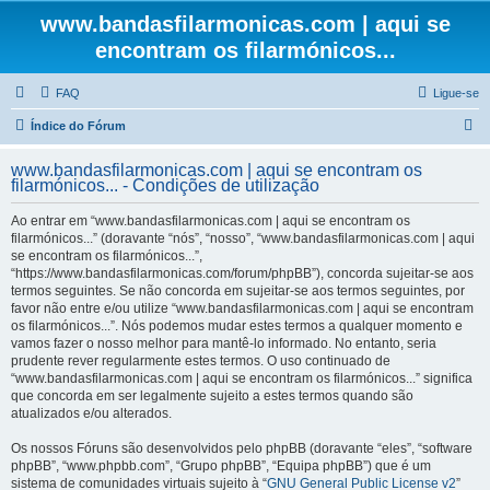
www.bandasfilarmonicas.com | aqui se
encontram os filarmónicos...
FAQ
Ligue-se
P
Índice do Fórum
e
www.bandasfilarmonicas.com | aqui se encontram os
s
filarmónicos... - Condições de utilização
q
Ao entrar em “www.bandasfilarmonicas.com | aqui se encontram os
u
filarmónicos...” (doravante “nós”, “nosso”, “www.bandasfilarmonicas.com | aqui
se encontram os filarmónicos...”,
i
“https://www.bandasfilarmonicas.com/forum/phpBB”), concorda sujeitar-se aos
s
termos seguintes. Se não concorda em sujeitar-se aos termos seguintes, por
favor não entre e/ou utilize “www.bandasfilarmonicas.com | aqui se encontram
a
os filarmónicos...”. Nós podemos mudar estes termos a qualquer momento e
r
vamos fazer o nosso melhor para mantê-lo informado. No entanto, seria
prudente rever regularmente estes termos. O uso continuado de
“www.bandasfilarmonicas.com | aqui se encontram os filarmónicos...” significa
que concorda em ser legalmente sujeito a estes termos quando são
atualizados e/ou alterados.
Os nossos Fóruns são desenvolvidos pelo phpBB (doravante “eles”, “software
phpBB”, “www.phpbb.com”, “Grupo phpBB”, “Equipa phpBB”) que é um
sistema de comunidades virtuais sujeito à “
GNU General Public License v2
”