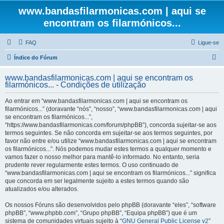
www.bandasfilarmonicas.com | aqui se
encontram os filarmónicos...
FAQ
Ligue-se
P
Índice do Fórum
e
www.bandasfilarmonicas.com | aqui se encontram os
s
filarmónicos... - Condições de utilização
q
Ao entrar em “www.bandasfilarmonicas.com | aqui se encontram os
u
filarmónicos...” (doravante “nós”, “nosso”, “www.bandasfilarmonicas.com | aqui
se encontram os filarmónicos...”,
i
“https://www.bandasfilarmonicas.com/forum/phpBB”), concorda sujeitar-se aos
s
termos seguintes. Se não concorda em sujeitar-se aos termos seguintes, por
favor não entre e/ou utilize “www.bandasfilarmonicas.com | aqui se encontram
a
os filarmónicos...”. Nós podemos mudar estes termos a qualquer momento e
r
vamos fazer o nosso melhor para mantê-lo informado. No entanto, seria
prudente rever regularmente estes termos. O uso continuado de
“www.bandasfilarmonicas.com | aqui se encontram os filarmónicos...” significa
que concorda em ser legalmente sujeito a estes termos quando são
atualizados e/ou alterados.
Os nossos Fóruns são desenvolvidos pelo phpBB (doravante “eles”, “software
phpBB”, “www.phpbb.com”, “Grupo phpBB”, “Equipa phpBB”) que é um
sistema de comunidades virtuais sujeito à “
GNU General Public License v2
”