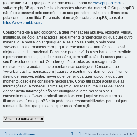
(doravante “GPL”) que pode ser transferido a partir de
www.phpbb.com
. O
software phpBB apenas facilita discussões através da Internet. O Grupo phpBB
não é responsável pelo conteúdo que nós permitimos e/ou impedimos e/ou
pela conduta permitida. Para mais informações sobre o phpBB, consulte:
https://www.phpbb.com/
.
Compromete-se a não colocar qualquer mensagem abusiva, obscena, vulgar,
insultuosa, de ódio, ameaçadora, sexualmente tendenciosa ou qualquer outro
material que possa violar qualquer lei seja do seu país, o país onde
“www.bandasfilarmonicas.com | aqui se encontram os filarmónicos...” está
alojado ou lei Internacional. Fazer isso pode levá-lo a ser banido de imediato
e permanentemente, e, se for necessário, com notificação da nossa parte ao
seu Provedor de Internet. O endereço IP de todas as mensagens são
registados para ajudar a implementar estas condições. Concorda que
“www.bandasfilarmonicas.com | aqui se encontram os filarmónicos...” tem o
direito de remover, editar, mover ou encerrar qualquer tópico, a qualquer
momento, caso este considere necessário. Como utilizador aceita que as
informações que forneceu acima sejam guardadas numa Base de Dados.
Apesar desta informação não ser divulgada a terceiros sem o seu
consentimento, o “www.bandasfilarmonicas.com | aqui se encontram os
filarmónicos...” ou o phpBB não podem ser responsabilizados por qualquer
atentado Hacker, que possam expor essa informação.
Voltar à página anterior
Índice do Fórum
O Fuso Horário do Fórum é
UTC