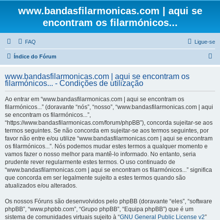
www.bandasfilarmonicas.com | aqui se
encontram os filarmónicos...
FAQ
Ligue-se
P
Índice do Fórum
e
www.bandasfilarmonicas.com | aqui se encontram os
s
filarmónicos... - Condições de utilização
q
Ao entrar em “www.bandasfilarmonicas.com | aqui se encontram os
u
filarmónicos...” (doravante “nós”, “nosso”, “www.bandasfilarmonicas.com | aqui
se encontram os filarmónicos...”,
i
“https://www.bandasfilarmonicas.com/forum/phpBB”), concorda sujeitar-se aos
s
termos seguintes. Se não concorda em sujeitar-se aos termos seguintes, por
favor não entre e/ou utilize “www.bandasfilarmonicas.com | aqui se encontram
a
os filarmónicos...”. Nós podemos mudar estes termos a qualquer momento e
r
vamos fazer o nosso melhor para mantê-lo informado. No entanto, seria
prudente rever regularmente estes termos. O uso continuado de
“www.bandasfilarmonicas.com | aqui se encontram os filarmónicos...” significa
que concorda em ser legalmente sujeito a estes termos quando são
atualizados e/ou alterados.
Os nossos Fóruns são desenvolvidos pelo phpBB (doravante “eles”, “software
phpBB”, “www.phpbb.com”, “Grupo phpBB”, “Equipa phpBB”) que é um
sistema de comunidades virtuais sujeito à “
GNU General Public License v2
”