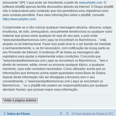
(doravante “GPL”) que pode ser transferido a partir de
www.phpbb.com
. O
software phpBB apenas facilita discussões através da Internet. O Grupo phpBB
não é responsável pelo conteúdo que nós permitimos e/ou impedimos e/ou
pela conduta permitida. Para mais informações sobre o phpBB, consulte:
https://www.phpbb.com/
.
Compromete-se a não colocar qualquer mensagem abusiva, obscena, vulgar,
insultuosa, de ódio, ameaçadora, sexualmente tendenciosa ou qualquer outro
material que possa violar qualquer lei seja do seu país, o país onde
“www.bandasfilarmonicas.com | aqui se encontram os filarmónicos...” está
alojado ou lei Internacional. Fazer isso pode levá-lo a ser banido de imediato
e permanentemente, e, se for necessário, com notificação da nossa parte ao
seu Provedor de Internet. O endereço IP de todas as mensagens são
registados para ajudar a implementar estas condições. Concorda que
“www.bandasfilarmonicas.com | aqui se encontram os filarmónicos...” tem o
direito de remover, editar, mover ou encerrar qualquer tópico, a qualquer
momento, caso este considere necessário. Como utilizador aceita que as
informações que forneceu acima sejam guardadas numa Base de Dados.
Apesar desta informação não ser divulgada a terceiros sem o seu
consentimento, o “www.bandasfilarmonicas.com | aqui se encontram os
filarmónicos...” ou o phpBB não podem ser responsabilizados por qualquer
atentado Hacker, que possam expor essa informação.
Voltar à página anterior
Índice do Fórum
O Fuso Horário do Fórum é
UTC