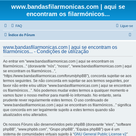
www.bandasfilarmonicas.com | aqui se
encontram os filarmónicos...
FAQ
Ligue-se
P
Índice do Fórum
e
www.bandasfilarmonicas.com | aqui se encontram os
s
filarmónicos... - Condições de utilização
q
Ao entrar em “www.bandasfilarmonicas.com | aqui se encontram os
u
filarmónicos...” (doravante “nós”, “nosso”, “www.bandasfilarmonicas.com | aqui
se encontram os filarmónicos...”,
i
“https://www.bandasfilarmonicas.com/forum/phpBB”), concorda sujeitar-se aos
s
termos seguintes. Se não concorda em sujeitar-se aos termos seguintes, por
favor não entre e/ou utilize “www.bandasfilarmonicas.com | aqui se encontram
a
os filarmónicos...”. Nós podemos mudar estes termos a qualquer momento e
r
vamos fazer o nosso melhor para mantê-lo informado. No entanto, seria
prudente rever regularmente estes termos. O uso continuado de
“www.bandasfilarmonicas.com | aqui se encontram os filarmónicos...” significa
que concorda em ser legalmente sujeito a estes termos quando são
atualizados e/ou alterados.
Os nossos Fóruns são desenvolvidos pelo phpBB (doravante “eles”, “software
phpBB”, “www.phpbb.com”, “Grupo phpBB”, “Equipa phpBB”) que é um
sistema de comunidades virtuais sujeito à “
GNU General Public License v2
”