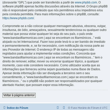
(doravante “GPL”) que pode ser transferido a partir de
www.phpbb.com
. O
software phpBB apenas facilita discussões através da Internet. O Grupo phpBB
não é responsável pelo conteúdo que nós permitimos e/ou impedimos e/ou
pela conduta permitida. Para mais informações sobre o phpBB, consulte:
https://www.phpbb.com/
.
Compromete-se a não colocar qualquer mensagem abusiva, obscena, vulgar,
insultuosa, de ódio, ameaçadora, sexualmente tendenciosa ou qualquer outro
material que possa violar qualquer lei seja do seu país, o país onde
“www.bandasfilarmonicas.com | aqui se encontram os filarmónicos...” está
alojado ou lei Internacional. Fazer isso pode levá-lo a ser banido de imediato
e permanentemente, e, se for necessário, com notificação da nossa parte ao
seu Provedor de Internet. O endereço IP de todas as mensagens são
registados para ajudar a implementar estas condições. Concorda que
“www.bandasfilarmonicas.com | aqui se encontram os filarmónicos...” tem o
direito de remover, editar, mover ou encerrar qualquer tópico, a qualquer
momento, caso este considere necessário. Como utilizador aceita que as
informações que forneceu acima sejam guardadas numa Base de Dados.
Apesar desta informação não ser divulgada a terceiros sem o seu
consentimento, o “www.bandasfilarmonicas.com | aqui se encontram os
filarmónicos...” ou o phpBB não podem ser responsabilizados por qualquer
atentado Hacker, que possam expor essa informação.
Voltar à página anterior
Índice do Fórum
O Fuso Horário do Fórum é
UTC