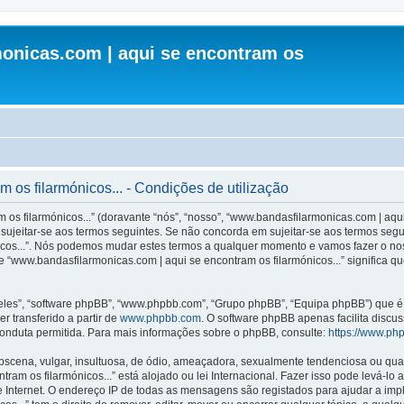
onicas.com | aqui se encontram os
os filarmónicos... - Condições de utilização
s filarmónicos...” (doravante “nós”, “nosso”, “www.bandasfilarmonicas.com | aqui 
ujeitar-se aos termos seguintes. Se não concorda em sujeitar-se aos termos seguint
icos...”. Nós podemos mudar estes termos a qualquer momento e vamos fazer o nos
 “www.bandasfilarmonicas.com | aqui se encontram os filarmónicos...” significa q
les”, “software phpBB”, “www.phpbb.com”, “Grupo phpBB”, “Equipa phpBB”) que é u
r transferido a partir de
www.phpbb.com
. O software phpBB apenas facilita discu
onduta permitida. Para mais informações sobre o phpBB, consulte:
https://www.ph
ena, vulgar, insultuosa, de ódio, ameaçadora, sexualmente tendenciosa ou qualqu
ram os filarmónicos...” está alojado ou lei Internacional. Fazer isso pode levá-lo
e Internet. O endereço IP de todas as mensagens são registados para ajudar a im