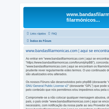
www.bandasfilarm
filarmónicos...
Links rápidos
FAQ
Índice do Fórum
www.bandasfilarmonicas.com | aqui se encontram 
Ao entrar em “www.bandasfilarmonicas.com | aqui se encontram o
“https://www.bandasfilarmonicas.com/forum/phpBB”), concorda s
“www.bandasfilarmonicas.com | aqui se encontram os filarmón
prudente rever regularmente estes termos. O uso continuado de
são atualizados e/ou alterados.
Os nossos Fóruns são desenvolvidos pelo phpBB (doravante “e
GNU General Public License v2
” (doravante “GPL”) que pode se
pelo conteúdo que nós permitimos e/ou impedimos e/ou pela c
Compromete-se a não colocar qualquer mensagem abusiva, obsc
país, o país onde “www.bandasfilarmonicas.com | aqui se encont
necessário, com notificação da nossa parte ao seu Provedor d