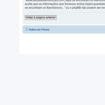
“www.bandasfilarmonicas.com | aqui se encontram os filarmónic
aceita que as informações que forneceu acima sejam guardada
se encontram os filarmónicos...” ou o phpBB não podem ser r
Voltar à página anterior
Índice do Fórum