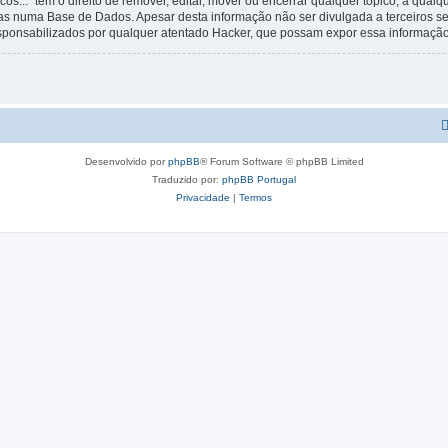
os...” tem o direito de remover, editar, mover ou encerrar qualquer tópico, a qua
s numa Base de Dados. Apesar desta informação não ser divulgada a terceiros s
esponsabilizados por qualquer atentado Hacker, que possam expor essa informação
Desenvolvido por
phpBB
® Forum Software © phpBB Limited
Traduzido por:
phpBB Portugal
Privacidade
|
Termos