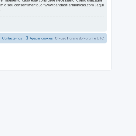
lquer momento, caso este considere necessário. Como utilizador
em o seu consentimento, o “www.bandasfilarmonicas.com | aqui
.
Contacte-nos
Apagar cookies
O Fuso Horário do Fórum é
UTC