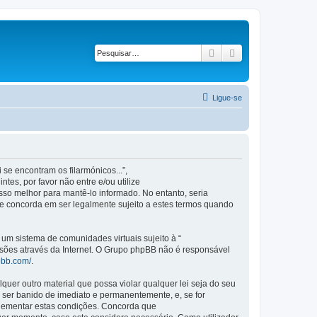
Pesquisar
Pesquisa avançad
Ligue-se
se encontram os filarmónicos...”,
es, por favor não entre e/ou utilize
so melhor para mantê-lo informado. No entanto, seria
ue concorda em ser legalmente sujeito a estes termos quando
m sistema de comunidades virtuais sujeito à “
ssões através da Internet. O Grupo phpBB não é responsável
pbb.com/
.
er outro material que possa violar qualquer lei seja do seu
 a ser banido de imediato e permanentemente, e, se for
plementar estas condições. Concorda que