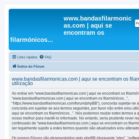
www.bandasfilarmonic
as.com | aqui se
encontram os
filarmónicos...
Links rápidos
FAQ
Índice do Fórum
www.bandasfilarmonicas.com | aqui se encontram os filar
utilização
Ao entrar em “www.bandasfilarmonicas.com | aqui se encontram os filarmónic
“www.bandasfilarmonicas.com | aqui se encontram os filarmónicos...”,
“https://www.bandasfilarmonicas.com/forum/phpBB”), concorda sujeitar-se 
concorda em sujeitar-se aos termos seguintes, por favor não entre e/ou uti
aqui se encontram os filarmónicos...”. Nós podemos mudar estes termos a
nosso melhor para mantê-lo informado. No entanto, seria prudente rever r
continuado de “www.bandasfilarmonicas.com | aqui se encontram os filarmó
ser legalmente sujeito a estes termos quando são atualizados e/ou alterado
Os nossos Fóruns são desenvolvidos pelo phpBB (doravante “eles”, “soft