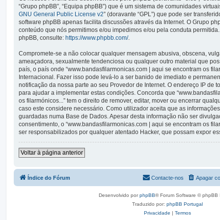
“Grupo phpBB”, “Equipa phpBB”) que é um sistema de comunidades virtuais 
GNU General Public License v2
” (doravante “GPL”) que pode ser transferid
software phpBB apenas facilita discussões através da Internet. O Grupo p
conteúdo que nós permitimos e/ou impedimos e/ou pela conduta permitida.
phpBB, consulte:
https://www.phpbb.com/
.
Compromete-se a não colocar qualquer mensagem abusiva, obscena, vulgar,
ameaçadora, sexualmente tendenciosa ou qualquer outro material que possa
país, o país onde “www.bandasfilarmonicas.com | aqui se encontram os filarm
Internacional. Fazer isso pode levá-lo a ser banido de imediato e permanen
notificação da nossa parte ao seu Provedor de Internet. O endereço IP de
para ajudar a implementar estas condições. Concorda que “www.bandasfil
os filarmónicos...” tem o direito de remover, editar, mover ou encerrar qual
caso este considere necessário. Como utilizador aceita que as informaçõe
guardadas numa Base de Dados. Apesar desta informação não ser divulgad
consentimento, o “www.bandasfilarmonicas.com | aqui se encontram os fil
ser responsabilizados por qualquer atentado Hacker, que possam expor es
Voltar à página anterior
Índice do Fórum
Contacte-nos
Apagar co
Desenvolvido por
phpBB
® Forum Software © phpBB 
Traduzido por:
phpBB Portugal
Privacidade
|
Termos