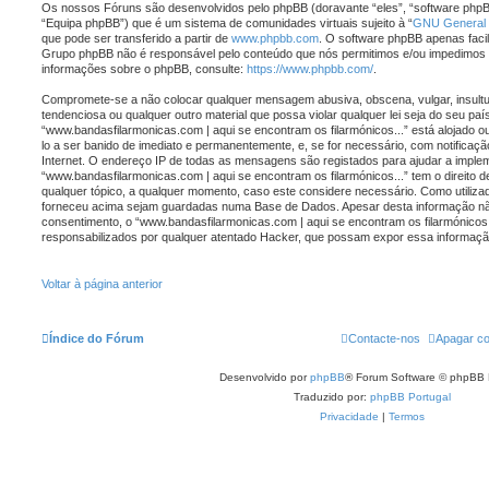
Os nossos Fóruns são desenvolvidos pelo phpBB (doravante “eles”, “software php
“Equipa phpBB”) que é um sistema de comunidades virtuais sujeito à “
GNU General P
que pode ser transferido a partir de
www.phpbb.com
. O software phpBB apenas facil
Grupo phpBB não é responsável pelo conteúdo que nós permitimos e/ou impedimos e
informações sobre o phpBB, consulte:
https://www.phpbb.com/
.
Compromete-se a não colocar qualquer mensagem abusiva, obscena, vulgar, insult
tendenciosa ou qualquer outro material que possa violar qualquer lei seja do seu paí
“www.bandasfilarmonicas.com | aqui se encontram os filarmónicos...” está alojado ou 
lo a ser banido de imediato e permanentemente, e, se for necessário, com notificaç
Internet. O endereço IP de todas as mensagens são registados para ajudar a impl
“www.bandasfilarmonicas.com | aqui se encontram os filarmónicos...” tem o direito d
qualquer tópico, a qualquer momento, caso este considere necessário. Como utiliza
forneceu acima sejam guardadas numa Base de Dados. Apesar desta informação não
consentimento, o “www.bandasfilarmonicas.com | aqui se encontram os filarmónicos
responsabilizados por qualquer atentado Hacker, que possam expor essa informaçã
Voltar à página anterior
Índice do Fórum
Contacte-nos
Apagar co
Desenvolvido por
phpBB
® Forum Software © phpBB 
Traduzido por:
phpBB Portugal
Privacidade
|
Termos