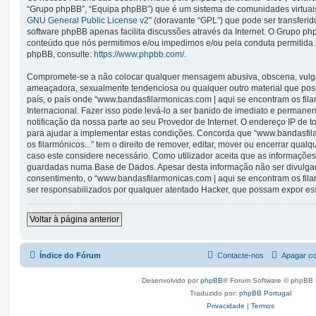
“Grupo phpBB”, “Equipa phpBB”) que é um sistema de comunidades virtuais 
GNU General Public License v2
” (doravante “GPL”) que pode ser transferid
software phpBB apenas facilita discussões através da Internet. O Grupo p
conteúdo que nós permitimos e/ou impedimos e/ou pela conduta permitida.
phpBB, consulte:
https://www.phpbb.com/
.
Compromete-se a não colocar qualquer mensagem abusiva, obscena, vulgar,
ameaçadora, sexualmente tendenciosa ou qualquer outro material que possa
país, o país onde “www.bandasfilarmonicas.com | aqui se encontram os filarm
Internacional. Fazer isso pode levá-lo a ser banido de imediato e permanen
notificação da nossa parte ao seu Provedor de Internet. O endereço IP de
para ajudar a implementar estas condições. Concorda que “www.bandasfil
os filarmónicos...” tem o direito de remover, editar, mover ou encerrar qual
caso este considere necessário. Como utilizador aceita que as informaçõe
guardadas numa Base de Dados. Apesar desta informação não ser divulgad
consentimento, o “www.bandasfilarmonicas.com | aqui se encontram os fil
ser responsabilizados por qualquer atentado Hacker, que possam expor es
Voltar à página anterior
Índice do Fórum
Contacte-nos
Apagar co
Desenvolvido por
phpBB
® Forum Software © phpBB 
Traduzido por:
phpBB Portugal
Privacidade
|
Termos