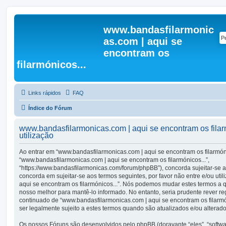
www.bandasfilarmonic
as.com | aqui se
encontram os
filarmónicos...
Links rápidos
FAQ
Índice do Fórum
www.bandasfilarmonicas.com | aqui se encontram os filar
utilização
Ao entrar em “www.bandasfilarmonicas.com | aqui se encontram os filarmónic
“www.bandasfilarmonicas.com | aqui se encontram os filarmónicos...”,
“https://www.bandasfilarmonicas.com/forum/phpBB”), concorda sujeitar-se 
concorda em sujeitar-se aos termos seguintes, por favor não entre e/ou uti
aqui se encontram os filarmónicos...”. Nós podemos mudar estes termos a
nosso melhor para mantê-lo informado. No entanto, seria prudente rever r
continuado de “www.bandasfilarmonicas.com | aqui se encontram os filarmó
ser legalmente sujeito a estes termos quando são atualizados e/ou alterado
Os nossos Fóruns são desenvolvidos pelo phpBB (doravante “eles”, “soft