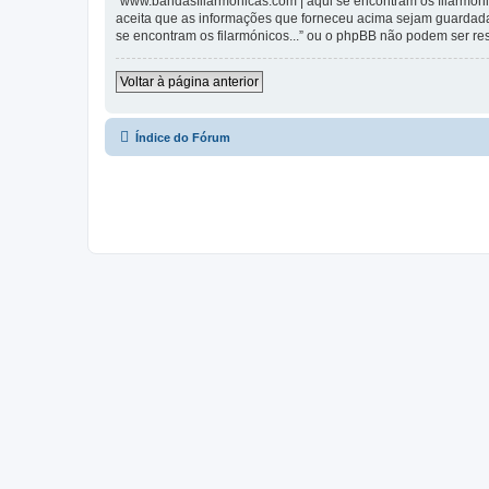
“www.bandasfilarmonicas.com | aqui se encontram os filarmónic
aceita que as informações que forneceu acima sejam guardada
se encontram os filarmónicos...” ou o phpBB não podem ser r
Voltar à página anterior
Índice do Fórum