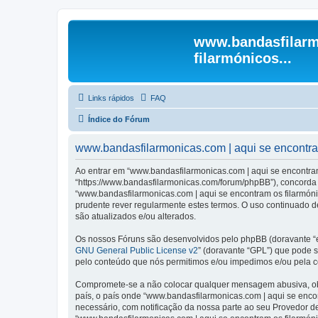
www.bandasfilarm
filarmónicos...
Links rápidos
FAQ
Índice do Fórum
www.bandasfilarmonicas.com | aqui se encontram 
Ao entrar em “www.bandasfilarmonicas.com | aqui se encontram o
“https://www.bandasfilarmonicas.com/forum/phpBB”), concorda s
“www.bandasfilarmonicas.com | aqui se encontram os filarmón
prudente rever regularmente estes termos. O uso continuado de
são atualizados e/ou alterados.
Os nossos Fóruns são desenvolvidos pelo phpBB (doravante “e
GNU General Public License v2
” (doravante “GPL”) que pode se
pelo conteúdo que nós permitimos e/ou impedimos e/ou pela c
Compromete-se a não colocar qualquer mensagem abusiva, obsc
país, o país onde “www.bandasfilarmonicas.com | aqui se encont
necessário, com notificação da nossa parte ao seu Provedor d