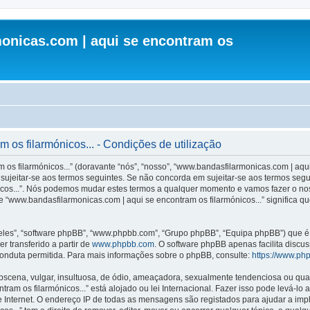
onicas.com | aqui se encontram os
os filarmónicos... - Condições de utilização
s filarmónicos...” (doravante “nós”, “nosso”, “www.bandasfilarmonicas.com | aqui 
ujeitar-se aos termos seguintes. Se não concorda em sujeitar-se aos termos seguint
icos...”. Nós podemos mudar estes termos a qualquer momento e vamos fazer o nos
 “www.bandasfilarmonicas.com | aqui se encontram os filarmónicos...” significa q
les”, “software phpBB”, “www.phpbb.com”, “Grupo phpBB”, “Equipa phpBB”) que é u
r transferido a partir de
www.phpbb.com
. O software phpBB apenas facilita discu
onduta permitida. Para mais informações sobre o phpBB, consulte:
https://www.ph
ena, vulgar, insultuosa, de ódio, ameaçadora, sexualmente tendenciosa ou qualqu
ram os filarmónicos...” está alojado ou lei Internacional. Fazer isso pode levá-lo
e Internet. O endereço IP de todas as mensagens são registados para ajudar a im