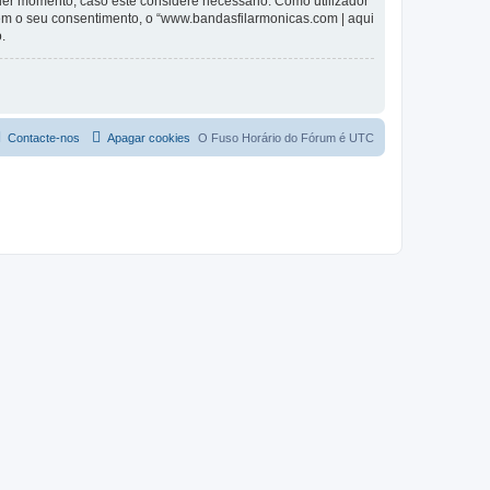
lquer momento, caso este considere necessário. Como utilizador
em o seu consentimento, o “www.bandasfilarmonicas.com | aqui
.
Contacte-nos
Apagar cookies
O Fuso Horário do Fórum é
UTC