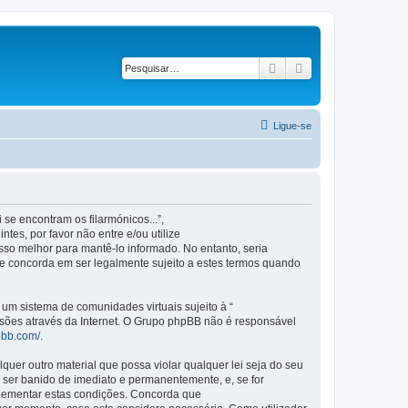
Pesquisar
Pesquisa avançad
Ligue-se
se encontram os filarmónicos...”,
es, por favor não entre e/ou utilize
so melhor para mantê-lo informado. No entanto, seria
ue concorda em ser legalmente sujeito a estes termos quando
m sistema de comunidades virtuais sujeito à “
ssões através da Internet. O Grupo phpBB não é responsável
pbb.com/
.
er outro material que possa violar qualquer lei seja do seu
 a ser banido de imediato e permanentemente, e, se for
plementar estas condições. Concorda que