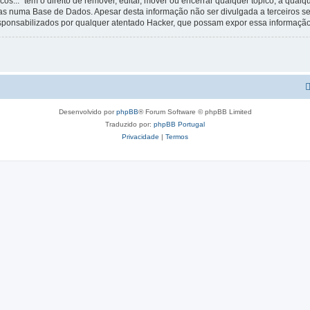
os...” tem o direito de remover, editar, mover ou encerrar qualquer tópico, a qua
s numa Base de Dados. Apesar desta informação não ser divulgada a terceiros s
esponsabilizados por qualquer atentado Hacker, que possam expor essa informação
Desenvolvido por
phpBB
® Forum Software © phpBB Limited
Traduzido por:
phpBB Portugal
Privacidade
|
Termos