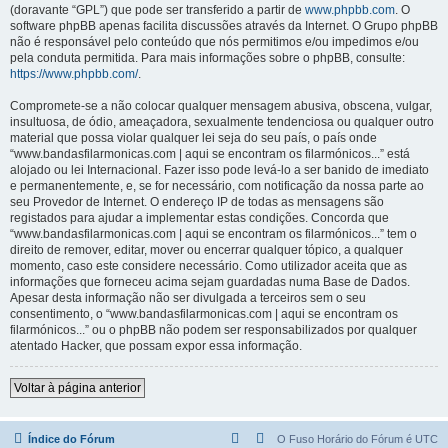
(doravante “GPL”) que pode ser transferido a partir de
www.phpbb.com
. O
software phpBB apenas facilita discussões através da Internet. O Grupo phpBB
não é responsável pelo conteúdo que nós permitimos e/ou impedimos e/ou
pela conduta permitida. Para mais informações sobre o phpBB, consulte:
https://www.phpbb.com/
.
Compromete-se a não colocar qualquer mensagem abusiva, obscena, vulgar,
insultuosa, de ódio, ameaçadora, sexualmente tendenciosa ou qualquer outro
material que possa violar qualquer lei seja do seu país, o país onde
“www.bandasfilarmonicas.com | aqui se encontram os filarmónicos...” está
alojado ou lei Internacional. Fazer isso pode levá-lo a ser banido de imediato
e permanentemente, e, se for necessário, com notificação da nossa parte ao
seu Provedor de Internet. O endereço IP de todas as mensagens são
registados para ajudar a implementar estas condições. Concorda que
“www.bandasfilarmonicas.com | aqui se encontram os filarmónicos...” tem o
direito de remover, editar, mover ou encerrar qualquer tópico, a qualquer
momento, caso este considere necessário. Como utilizador aceita que as
informações que forneceu acima sejam guardadas numa Base de Dados.
Apesar desta informação não ser divulgada a terceiros sem o seu
consentimento, o “www.bandasfilarmonicas.com | aqui se encontram os
filarmónicos...” ou o phpBB não podem ser responsabilizados por qualquer
atentado Hacker, que possam expor essa informação.
Voltar à página anterior
Índice do Fórum
O Fuso Horário do Fórum é
UTC