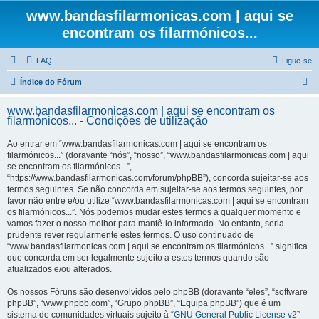
www.bandasfilarmonicas.com | aqui se
encontram os filarmónicos...
FAQ
Ligue-se
P
Índice do Fórum
e
www.bandasfilarmonicas.com | aqui se encontram os
s
filarmónicos... - Condições de utilização
q
Ao entrar em “www.bandasfilarmonicas.com | aqui se encontram os
u
filarmónicos...” (doravante “nós”, “nosso”, “www.bandasfilarmonicas.com | aqui
se encontram os filarmónicos...”,
i
“https://www.bandasfilarmonicas.com/forum/phpBB”), concorda sujeitar-se aos
s
termos seguintes. Se não concorda em sujeitar-se aos termos seguintes, por
favor não entre e/ou utilize “www.bandasfilarmonicas.com | aqui se encontram
a
os filarmónicos...”. Nós podemos mudar estes termos a qualquer momento e
r
vamos fazer o nosso melhor para mantê-lo informado. No entanto, seria
prudente rever regularmente estes termos. O uso continuado de
“www.bandasfilarmonicas.com | aqui se encontram os filarmónicos...” significa
que concorda em ser legalmente sujeito a estes termos quando são
atualizados e/ou alterados.
Os nossos Fóruns são desenvolvidos pelo phpBB (doravante “eles”, “software
phpBB”, “www.phpbb.com”, “Grupo phpBB”, “Equipa phpBB”) que é um
sistema de comunidades virtuais sujeito à “
GNU General Public License v2
”