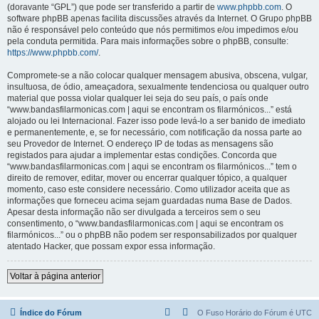
(doravante “GPL”) que pode ser transferido a partir de
www.phpbb.com
. O
software phpBB apenas facilita discussões através da Internet. O Grupo phpBB
não é responsável pelo conteúdo que nós permitimos e/ou impedimos e/ou
pela conduta permitida. Para mais informações sobre o phpBB, consulte:
https://www.phpbb.com/
.
Compromete-se a não colocar qualquer mensagem abusiva, obscena, vulgar,
insultuosa, de ódio, ameaçadora, sexualmente tendenciosa ou qualquer outro
material que possa violar qualquer lei seja do seu país, o país onde
“www.bandasfilarmonicas.com | aqui se encontram os filarmónicos...” está
alojado ou lei Internacional. Fazer isso pode levá-lo a ser banido de imediato
e permanentemente, e, se for necessário, com notificação da nossa parte ao
seu Provedor de Internet. O endereço IP de todas as mensagens são
registados para ajudar a implementar estas condições. Concorda que
“www.bandasfilarmonicas.com | aqui se encontram os filarmónicos...” tem o
direito de remover, editar, mover ou encerrar qualquer tópico, a qualquer
momento, caso este considere necessário. Como utilizador aceita que as
informações que forneceu acima sejam guardadas numa Base de Dados.
Apesar desta informação não ser divulgada a terceiros sem o seu
consentimento, o “www.bandasfilarmonicas.com | aqui se encontram os
filarmónicos...” ou o phpBB não podem ser responsabilizados por qualquer
atentado Hacker, que possam expor essa informação.
Voltar à página anterior
Índice do Fórum
O Fuso Horário do Fórum é
UTC