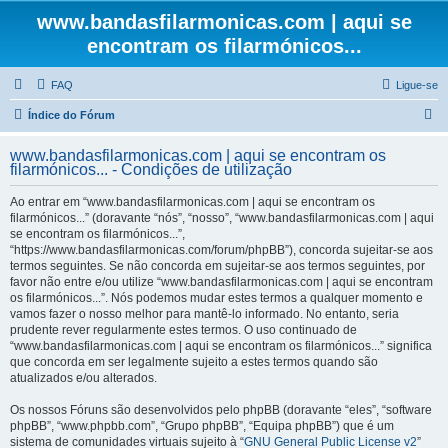
www.bandasfilarmonicas.com | aqui se
encontram os filarmónicos...
FAQ
Ligue-se
P
Índice do Fórum
e
www.bandasfilarmonicas.com | aqui se encontram os
s
filarmónicos... - Condições de utilização
q
Ao entrar em “www.bandasfilarmonicas.com | aqui se encontram os
u
filarmónicos...” (doravante “nós”, “nosso”, “www.bandasfilarmonicas.com | aqui
se encontram os filarmónicos...”,
i
“https://www.bandasfilarmonicas.com/forum/phpBB”), concorda sujeitar-se aos
s
termos seguintes. Se não concorda em sujeitar-se aos termos seguintes, por
favor não entre e/ou utilize “www.bandasfilarmonicas.com | aqui se encontram
a
os filarmónicos...”. Nós podemos mudar estes termos a qualquer momento e
r
vamos fazer o nosso melhor para mantê-lo informado. No entanto, seria
prudente rever regularmente estes termos. O uso continuado de
“www.bandasfilarmonicas.com | aqui se encontram os filarmónicos...” significa
que concorda em ser legalmente sujeito a estes termos quando são
atualizados e/ou alterados.
Os nossos Fóruns são desenvolvidos pelo phpBB (doravante “eles”, “software
phpBB”, “www.phpbb.com”, “Grupo phpBB”, “Equipa phpBB”) que é um
sistema de comunidades virtuais sujeito à “
GNU General Public License v2
”