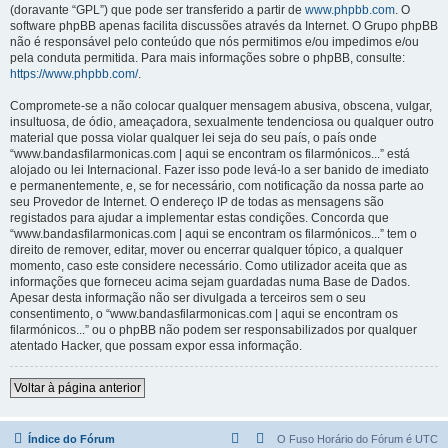
(doravante “GPL”) que pode ser transferido a partir de
www.phpbb.com
. O
software phpBB apenas facilita discussões através da Internet. O Grupo phpBB
não é responsável pelo conteúdo que nós permitimos e/ou impedimos e/ou
pela conduta permitida. Para mais informações sobre o phpBB, consulte:
https://www.phpbb.com/
.
Compromete-se a não colocar qualquer mensagem abusiva, obscena, vulgar,
insultuosa, de ódio, ameaçadora, sexualmente tendenciosa ou qualquer outro
material que possa violar qualquer lei seja do seu país, o país onde
“www.bandasfilarmonicas.com | aqui se encontram os filarmónicos...” está
alojado ou lei Internacional. Fazer isso pode levá-lo a ser banido de imediato
e permanentemente, e, se for necessário, com notificação da nossa parte ao
seu Provedor de Internet. O endereço IP de todas as mensagens são
registados para ajudar a implementar estas condições. Concorda que
“www.bandasfilarmonicas.com | aqui se encontram os filarmónicos...” tem o
direito de remover, editar, mover ou encerrar qualquer tópico, a qualquer
momento, caso este considere necessário. Como utilizador aceita que as
informações que forneceu acima sejam guardadas numa Base de Dados.
Apesar desta informação não ser divulgada a terceiros sem o seu
consentimento, o “www.bandasfilarmonicas.com | aqui se encontram os
filarmónicos...” ou o phpBB não podem ser responsabilizados por qualquer
atentado Hacker, que possam expor essa informação.
Voltar à página anterior
Índice do Fórum
O Fuso Horário do Fórum é
UTC