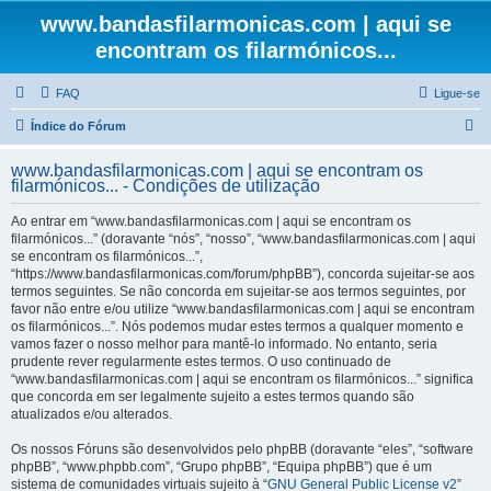
www.bandasfilarmonicas.com | aqui se
encontram os filarmónicos...
FAQ
Ligue-se
P
Índice do Fórum
e
www.bandasfilarmonicas.com | aqui se encontram os
s
filarmónicos... - Condições de utilização
q
Ao entrar em “www.bandasfilarmonicas.com | aqui se encontram os
u
filarmónicos...” (doravante “nós”, “nosso”, “www.bandasfilarmonicas.com | aqui
se encontram os filarmónicos...”,
i
“https://www.bandasfilarmonicas.com/forum/phpBB”), concorda sujeitar-se aos
s
termos seguintes. Se não concorda em sujeitar-se aos termos seguintes, por
favor não entre e/ou utilize “www.bandasfilarmonicas.com | aqui se encontram
a
os filarmónicos...”. Nós podemos mudar estes termos a qualquer momento e
r
vamos fazer o nosso melhor para mantê-lo informado. No entanto, seria
prudente rever regularmente estes termos. O uso continuado de
“www.bandasfilarmonicas.com | aqui se encontram os filarmónicos...” significa
que concorda em ser legalmente sujeito a estes termos quando são
atualizados e/ou alterados.
Os nossos Fóruns são desenvolvidos pelo phpBB (doravante “eles”, “software
phpBB”, “www.phpbb.com”, “Grupo phpBB”, “Equipa phpBB”) que é um
sistema de comunidades virtuais sujeito à “
GNU General Public License v2
”