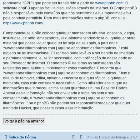
(doravante “GPL”) que pode ser transferido a partir de
www.phpbb.com
. O
software phpBB apenas facilita discussões através da Internet. O Grupo phpBB
não é responsável pelo conteúdo que nós permitimos e/ou impedimos e/ou
pela conduta permitida. Para mais informações sobre o phpBB, consulte:
https://www.phpbb.com/
.
Compromete-se a não colocar qualquer mensagem abusiva, obscena, vulgar,
insultuosa, de ódio, ameaçadora, sexualmente tendenciosa ou qualquer outro
material que possa violar qualquer lei seja do seu país, o país onde
“www.bandasfilarmonicas.com | aqui se encontram os filarmónicos...” está
alojado ou lei Internacional. Fazer isso pode levá-lo a ser banido de imediato
e permanentemente, e, se for necessário, com notificação da nossa parte ao
seu Provedor de Internet. O endereço IP de todas as mensagens são
registados para ajudar a implementar estas condições. Concorda que
“www.bandasfilarmonicas.com | aqui se encontram os filarmónicos...” tem o
direito de remover, editar, mover ou encerrar qualquer tópico, a qualquer
momento, caso este considere necessário. Como utilizador aceita que as
informações que forneceu acima sejam guardadas numa Base de Dados.
Apesar desta informação não ser divulgada a terceiros sem o seu
consentimento, o “www.bandasfilarmonicas.com | aqui se encontram os
filarmónicos...” ou o phpBB não podem ser responsabilizados por qualquer
atentado Hacker, que possam expor essa informação.
Voltar à página anterior
Índice do Fórum
O Fuso Horário do Fórum é
UTC