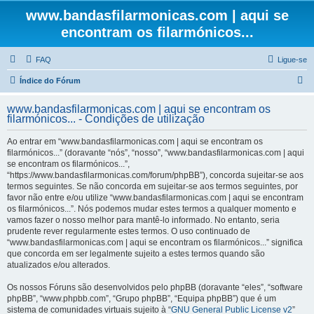
www.bandasfilarmonicas.com | aqui se
encontram os filarmónicos...
FAQ
Ligue-se
P
Índice do Fórum
e
www.bandasfilarmonicas.com | aqui se encontram os
s
filarmónicos... - Condições de utilização
q
Ao entrar em “www.bandasfilarmonicas.com | aqui se encontram os
u
filarmónicos...” (doravante “nós”, “nosso”, “www.bandasfilarmonicas.com | aqui
se encontram os filarmónicos...”,
i
“https://www.bandasfilarmonicas.com/forum/phpBB”), concorda sujeitar-se aos
s
termos seguintes. Se não concorda em sujeitar-se aos termos seguintes, por
favor não entre e/ou utilize “www.bandasfilarmonicas.com | aqui se encontram
a
os filarmónicos...”. Nós podemos mudar estes termos a qualquer momento e
r
vamos fazer o nosso melhor para mantê-lo informado. No entanto, seria
prudente rever regularmente estes termos. O uso continuado de
“www.bandasfilarmonicas.com | aqui se encontram os filarmónicos...” significa
que concorda em ser legalmente sujeito a estes termos quando são
atualizados e/ou alterados.
Os nossos Fóruns são desenvolvidos pelo phpBB (doravante “eles”, “software
phpBB”, “www.phpbb.com”, “Grupo phpBB”, “Equipa phpBB”) que é um
sistema de comunidades virtuais sujeito à “
GNU General Public License v2
”