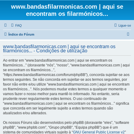
www.bandasfilarmonicas.com | aqui se
encontram os filarmónicos...
FAQ
Ligue-se
P
Índice do Fórum
e
www.bandasfilarmonicas.com | aqui se encontram os
s
filarmónicos... - Condições de utilização
q
Ao entrar em “www.bandasfilarmonicas.com | aqui se encontram os
u
filarmónicos...” (doravante “nós”, “nosso”, “www.bandasfilarmonicas.com | aqui
se encontram os filarmónicos...”,
i
“https://www.bandasfilarmonicas.com/forum/phpBB”), concorda sujeitar-se aos
s
termos seguintes. Se não concorda em sujeitar-se aos termos seguintes, por
favor não entre e/ou utilize “www.bandasfilarmonicas.com | aqui se encontram
a
os filarmónicos...”. Nós podemos mudar estes termos a qualquer momento e
r
vamos fazer o nosso melhor para mantê-lo informado. No entanto, seria
prudente rever regularmente estes termos. O uso continuado de
“www.bandasfilarmonicas.com | aqui se encontram os filarmónicos...” significa
que concorda em ser legalmente sujeito a estes termos quando são
atualizados e/ou alterados.
Os nossos Fóruns são desenvolvidos pelo phpBB (doravante “eles”, “software
phpBB”, “www.phpbb.com”, “Grupo phpBB”, “Equipa phpBB”) que é um
sistema de comunidades virtuais sujeito à “
GNU General Public License v2
”