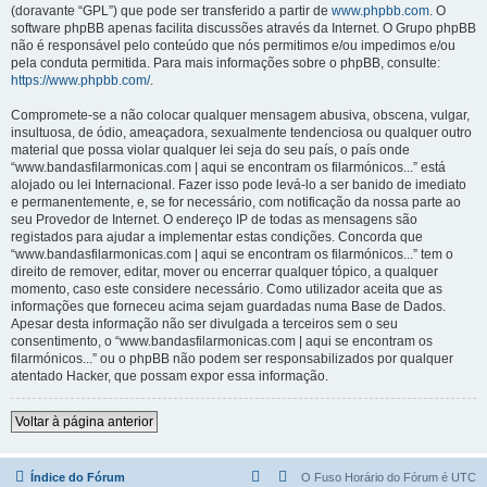
(doravante “GPL”) que pode ser transferido a partir de
www.phpbb.com
. O
software phpBB apenas facilita discussões através da Internet. O Grupo phpBB
não é responsável pelo conteúdo que nós permitimos e/ou impedimos e/ou
pela conduta permitida. Para mais informações sobre o phpBB, consulte:
https://www.phpbb.com/
.
Compromete-se a não colocar qualquer mensagem abusiva, obscena, vulgar,
insultuosa, de ódio, ameaçadora, sexualmente tendenciosa ou qualquer outro
material que possa violar qualquer lei seja do seu país, o país onde
“www.bandasfilarmonicas.com | aqui se encontram os filarmónicos...” está
alojado ou lei Internacional. Fazer isso pode levá-lo a ser banido de imediato
e permanentemente, e, se for necessário, com notificação da nossa parte ao
seu Provedor de Internet. O endereço IP de todas as mensagens são
registados para ajudar a implementar estas condições. Concorda que
“www.bandasfilarmonicas.com | aqui se encontram os filarmónicos...” tem o
direito de remover, editar, mover ou encerrar qualquer tópico, a qualquer
momento, caso este considere necessário. Como utilizador aceita que as
informações que forneceu acima sejam guardadas numa Base de Dados.
Apesar desta informação não ser divulgada a terceiros sem o seu
consentimento, o “www.bandasfilarmonicas.com | aqui se encontram os
filarmónicos...” ou o phpBB não podem ser responsabilizados por qualquer
atentado Hacker, que possam expor essa informação.
Voltar à página anterior
Índice do Fórum
O Fuso Horário do Fórum é
UTC