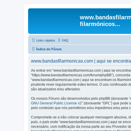
www.bandasfilarm
filarmónicos...
Links rápidos
FAQ
Índice do Fórum
www.bandasfilarmonicas.com | aqui se encontram 
Ao entrar em “www.bandasfilarmonicas.com | aqui se encontram o
“https://www.bandasfilarmonicas.com/forum/phpBB”), concorda s
“www.bandasfilarmonicas.com | aqui se encontram os filarmón
prudente rever regularmente estes termos. O uso continuado de
são atualizados e/ou alterados.
Os nossos Fóruns são desenvolvidos pelo phpBB (doravante “e
GNU General Public License v2
” (doravante “GPL”) que pode se
pelo conteúdo que nós permitimos e/ou impedimos e/ou pela c
Compromete-se a não colocar qualquer mensagem abusiva, obsc
país, o país onde “www.bandasfilarmonicas.com | aqui se encont
necessário, com notificação da nossa parte ao seu Provedor d