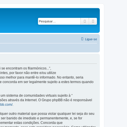
Pesquisar
Pesquisa avançad
Ligue-se
se encontram os filarmónicos...”,
es, por favor não entre e/ou utilize
so melhor para mantê-lo informado. No entanto, seria
ue concorda em ser legalmente sujeito a estes termos quando
m sistema de comunidades virtuais sujeito à “
ssões através da Internet. O Grupo phpBB não é responsável
pbb.com/
.
er outro material que possa violar qualquer lei seja do seu
 a ser banido de imediato e permanentemente, e, se for
plementar estas condições. Concorda que