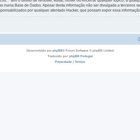
os...” tem o direito de remover, editar, mover ou encerrar qualquer tópico, a qua
s numa Base de Dados. Apesar desta informação não ser divulgada a terceiros s
esponsabilizados por qualquer atentado Hacker, que possam expor essa informação
Desenvolvido por
phpBB
® Forum Software © phpBB Limited
Traduzido por:
phpBB Portugal
Privacidade
|
Termos