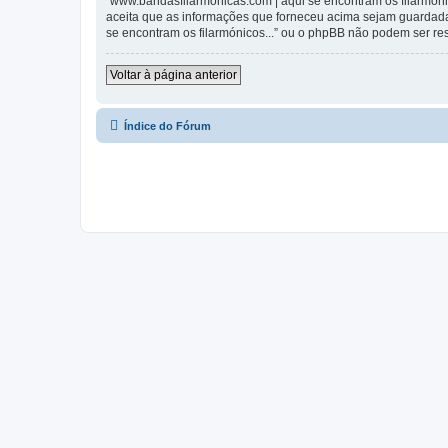
“www.bandasfilarmonicas.com | aqui se encontram os filarmónic
aceita que as informações que forneceu acima sejam guardada
se encontram os filarmónicos...” ou o phpBB não podem ser r
Voltar à página anterior
Índice do Fórum