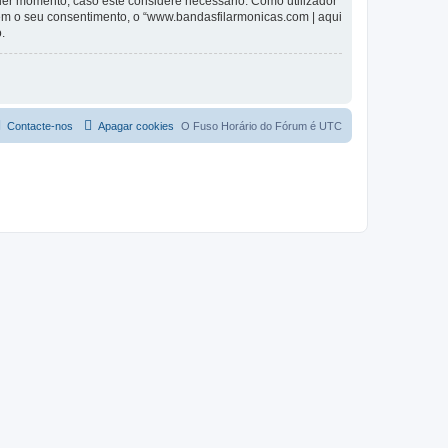
lquer momento, caso este considere necessário. Como utilizador
em o seu consentimento, o “www.bandasfilarmonicas.com | aqui
.
Contacte-nos
Apagar cookies
O Fuso Horário do Fórum é
UTC