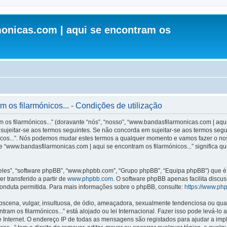
onicas.com | aqui se encontram os
os filarmónicos... - Condições de utilização
s filarmónicos...” (doravante “nós”, “nosso”, “www.bandasfilarmonicas.com | aqui 
ujeitar-se aos termos seguintes. Se não concorda em sujeitar-se aos termos seguint
icos...”. Nós podemos mudar estes termos a qualquer momento e vamos fazer o nos
 “www.bandasfilarmonicas.com | aqui se encontram os filarmónicos...” significa q
les”, “software phpBB”, “www.phpbb.com”, “Grupo phpBB”, “Equipa phpBB”) que é u
r transferido a partir de
www.phpbb.com
. O software phpBB apenas facilita discu
onduta permitida. Para mais informações sobre o phpBB, consulte:
https://www.ph
ena, vulgar, insultuosa, de ódio, ameaçadora, sexualmente tendenciosa ou qualqu
ram os filarmónicos...” está alojado ou lei Internacional. Fazer isso pode levá-lo
e Internet. O endereço IP de todas as mensagens são registados para ajudar a im