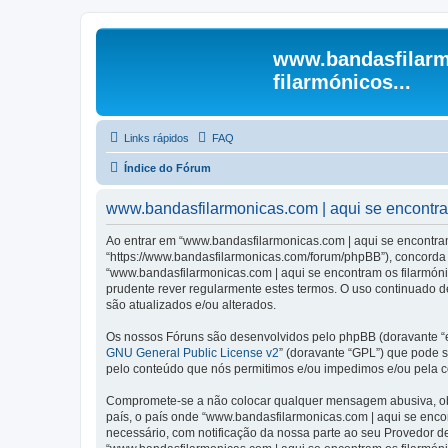
www.bandasfilarm
filarmónicos...
Links rápidos
FAQ
Índice do Fórum
www.bandasfilarmonicas.com | aqui se encontram 
Ao entrar em “www.bandasfilarmonicas.com | aqui se encontram o
“https://www.bandasfilarmonicas.com/forum/phpBB”), concorda s
“www.bandasfilarmonicas.com | aqui se encontram os filarmón
prudente rever regularmente estes termos. O uso continuado de
são atualizados e/ou alterados.
Os nossos Fóruns são desenvolvidos pelo phpBB (doravante “e
GNU General Public License v2
” (doravante “GPL”) que pode se
pelo conteúdo que nós permitimos e/ou impedimos e/ou pela c
Compromete-se a não colocar qualquer mensagem abusiva, obsc
país, o país onde “www.bandasfilarmonicas.com | aqui se encont
necessário, com notificação da nossa parte ao seu Provedor d