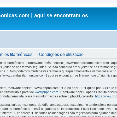
onicas.com | aqui se encontram os
os filarmónicos... - Condições de utilização
s filarmónicos...” (doravante “nós”, “nosso”, “www.bandasfilarmonicas.com | aqui 
ujeitar-se aos termos seguintes. Se não concorda em sujeitar-se aos termos seguint
icos...”. Nós podemos mudar estes termos a qualquer momento e vamos fazer o nos
 “www.bandasfilarmonicas.com | aqui se encontram os filarmónicos...” significa q
les”, “software phpBB”, “www.phpbb.com”, “Grupo phpBB”, “Equipa phpBB”) que é u
r transferido a partir de
www.phpbb.com
. O software phpBB apenas facilita discu
onduta permitida. Para mais informações sobre o phpBB, consulte:
https://www.ph
ena, vulgar, insultuosa, de ódio, ameaçadora, sexualmente tendenciosa ou qualqu
ram os filarmónicos...” está alojado ou lei Internacional. Fazer isso pode levá-lo
e Internet. O endereço IP de todas as mensagens são registados para ajudar a im