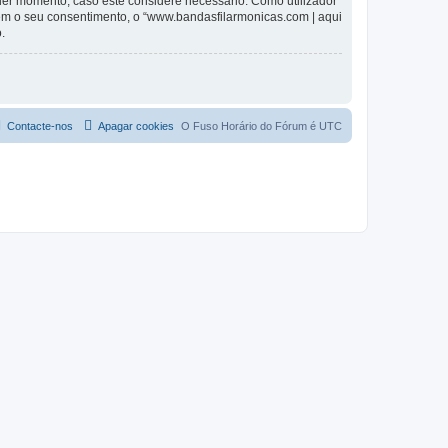
lquer momento, caso este considere necessário. Como utilizador
em o seu consentimento, o “www.bandasfilarmonicas.com | aqui
.
Contacte-nos
Apagar cookies
O Fuso Horário do Fórum é
UTC