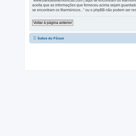
“www.bandasfilarmonicas.com | aqui se encontram os filarmónic
aceita que as informações que forneceu acima sejam guardada
se encontram os filarmónicos...” ou o phpBB não podem ser r
Voltar à página anterior
Índice do Fórum