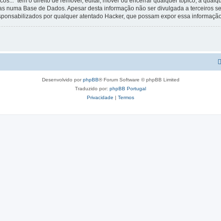
os...” tem o direito de remover, editar, mover ou encerrar qualquer tópico, a qua
s numa Base de Dados. Apesar desta informação não ser divulgada a terceiros s
esponsabilizados por qualquer atentado Hacker, que possam expor essa informação
Desenvolvido por
phpBB
® Forum Software © phpBB Limited
Traduzido por:
phpBB Portugal
Privacidade
|
Termos