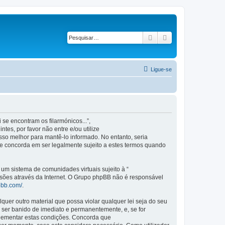
Pesquisar
Pesquisa avançad
Ligue-se
se encontram os filarmónicos...”,
es, por favor não entre e/ou utilize
so melhor para mantê-lo informado. No entanto, seria
ue concorda em ser legalmente sujeito a estes termos quando
m sistema de comunidades virtuais sujeito à “
ssões através da Internet. O Grupo phpBB não é responsável
pbb.com/
.
er outro material que possa violar qualquer lei seja do seu
 a ser banido de imediato e permanentemente, e, se for
plementar estas condições. Concorda que