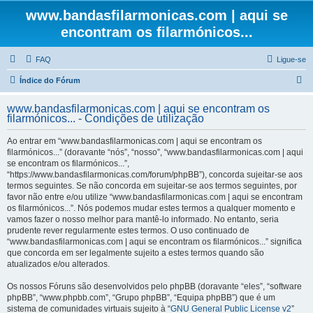
www.bandasfilarmonicas.com | aqui se
encontram os filarmónicos...
FAQ
Ligue-se
P
Índice do Fórum
e
www.bandasfilarmonicas.com | aqui se encontram os
s
filarmónicos... - Condições de utilização
q
Ao entrar em “www.bandasfilarmonicas.com | aqui se encontram os
u
filarmónicos...” (doravante “nós”, “nosso”, “www.bandasfilarmonicas.com | aqui
se encontram os filarmónicos...”,
i
“https://www.bandasfilarmonicas.com/forum/phpBB”), concorda sujeitar-se aos
s
termos seguintes. Se não concorda em sujeitar-se aos termos seguintes, por
favor não entre e/ou utilize “www.bandasfilarmonicas.com | aqui se encontram
a
os filarmónicos...”. Nós podemos mudar estes termos a qualquer momento e
r
vamos fazer o nosso melhor para mantê-lo informado. No entanto, seria
prudente rever regularmente estes termos. O uso continuado de
“www.bandasfilarmonicas.com | aqui se encontram os filarmónicos...” significa
que concorda em ser legalmente sujeito a estes termos quando são
atualizados e/ou alterados.
Os nossos Fóruns são desenvolvidos pelo phpBB (doravante “eles”, “software
phpBB”, “www.phpbb.com”, “Grupo phpBB”, “Equipa phpBB”) que é um
sistema de comunidades virtuais sujeito à “
GNU General Public License v2
”