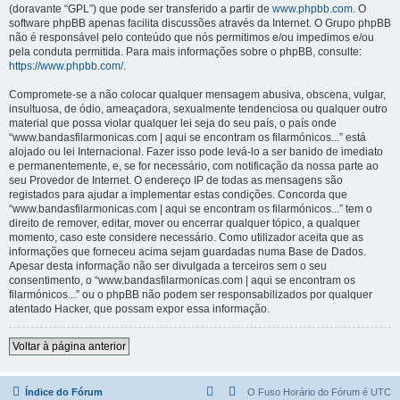
(doravante “GPL”) que pode ser transferido a partir de
www.phpbb.com
. O
software phpBB apenas facilita discussões através da Internet. O Grupo phpBB
não é responsável pelo conteúdo que nós permitimos e/ou impedimos e/ou
pela conduta permitida. Para mais informações sobre o phpBB, consulte:
https://www.phpbb.com/
.
Compromete-se a não colocar qualquer mensagem abusiva, obscena, vulgar,
insultuosa, de ódio, ameaçadora, sexualmente tendenciosa ou qualquer outro
material que possa violar qualquer lei seja do seu país, o país onde
“www.bandasfilarmonicas.com | aqui se encontram os filarmónicos...” está
alojado ou lei Internacional. Fazer isso pode levá-lo a ser banido de imediato
e permanentemente, e, se for necessário, com notificação da nossa parte ao
seu Provedor de Internet. O endereço IP de todas as mensagens são
registados para ajudar a implementar estas condições. Concorda que
“www.bandasfilarmonicas.com | aqui se encontram os filarmónicos...” tem o
direito de remover, editar, mover ou encerrar qualquer tópico, a qualquer
momento, caso este considere necessário. Como utilizador aceita que as
informações que forneceu acima sejam guardadas numa Base de Dados.
Apesar desta informação não ser divulgada a terceiros sem o seu
consentimento, o “www.bandasfilarmonicas.com | aqui se encontram os
filarmónicos...” ou o phpBB não podem ser responsabilizados por qualquer
atentado Hacker, que possam expor essa informação.
Voltar à página anterior
Índice do Fórum
O Fuso Horário do Fórum é
UTC