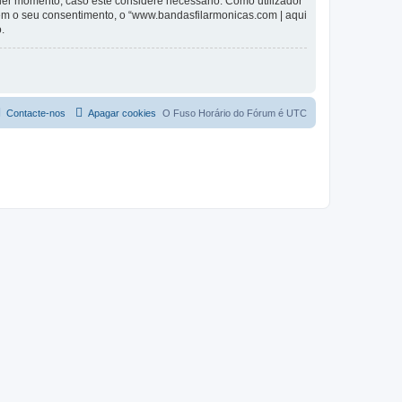
lquer momento, caso este considere necessário. Como utilizador
em o seu consentimento, o “www.bandasfilarmonicas.com | aqui
.
Contacte-nos
Apagar cookies
O Fuso Horário do Fórum é
UTC