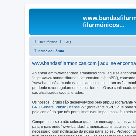
www.bandasfilarm
filarmónicos...
Links rápidos
FAQ
Índice do Fórum
www.bandasfilarmonicas.com | aqui se encontram 
Ao entrar em “www.bandasfilarmonicas.com | aqui se encontram o
“https://www.bandasfilarmonicas.com/forum/phpBB”), concorda s
“www.bandasfilarmonicas.com | aqui se encontram os filarmón
prudente rever regularmente estes termos. O uso continuado de
são atualizados e/ou alterados.
Os nossos Fóruns são desenvolvidos pelo phpBB (doravante “e
GNU General Public License v2
” (doravante “GPL”) que pode se
pelo conteúdo que nós permitimos e/ou impedimos e/ou pela c
Compromete-se a não colocar qualquer mensagem abusiva, obsc
país, o país onde “www.bandasfilarmonicas.com | aqui se encont
necessário, com notificação da nossa parte ao seu Provedor d