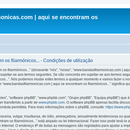
onicas.com | aqui se encontram os
os filarmónicos... - Condições de utilização
s filarmónicos...” (doravante “nós”, “nosso”, “www.bandasfilarmonicas.com | aqui 
ujeitar-se aos termos seguintes. Se não concorda em sujeitar-se aos termos seguint
icos...”. Nós podemos mudar estes termos a qualquer momento e vamos fazer o nos
 “www.bandasfilarmonicas.com | aqui se encontram os filarmónicos...” significa q
les”, “software phpBB”, “www.phpbb.com”, “Grupo phpBB”, “Equipa phpBB”) que é u
r transferido a partir de
www.phpbb.com
. O software phpBB apenas facilita discu
onduta permitida. Para mais informações sobre o phpBB, consulte:
https://www.ph
ena, vulgar, insultuosa, de ódio, ameaçadora, sexualmente tendenciosa ou qualqu
ram os filarmónicos...” está alojado ou lei Internacional. Fazer isso pode levá-lo
e Internet. O endereço IP de todas as mensagens são registados para ajudar a im