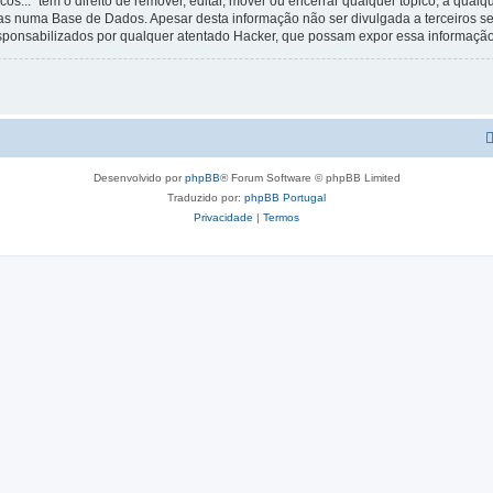
os...” tem o direito de remover, editar, mover ou encerrar qualquer tópico, a qua
s numa Base de Dados. Apesar desta informação não ser divulgada a terceiros s
esponsabilizados por qualquer atentado Hacker, que possam expor essa informação
Desenvolvido por
phpBB
® Forum Software © phpBB Limited
Traduzido por:
phpBB Portugal
Privacidade
|
Termos