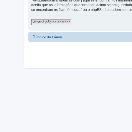
“www.bandasfilarmonicas.com | aqui se encontram os filarmónic
aceita que as informações que forneceu acima sejam guardada
se encontram os filarmónicos...” ou o phpBB não podem ser r
Voltar à página anterior
Índice do Fórum