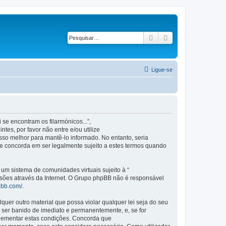
Pesquisar
Pesquisa avançad
Ligue-se
se encontram os filarmónicos...”,
es, por favor não entre e/ou utilize
so melhor para mantê-lo informado. No entanto, seria
ue concorda em ser legalmente sujeito a estes termos quando
m sistema de comunidades virtuais sujeito à “
ssões através da Internet. O Grupo phpBB não é responsável
pbb.com/
.
er outro material que possa violar qualquer lei seja do seu
 a ser banido de imediato e permanentemente, e, se for
plementar estas condições. Concorda que