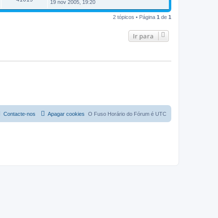
19 nov 2005, 19:20
2 tópicos • Página
1
de
1
Ir para
Contacte-nos
Apagar cookies
O Fuso Horário do Fórum é
UTC