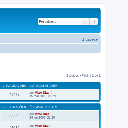
Pesquisar
Pesquisa avançad
Ligue-se
2 tópicos • Página
1
de
1
VISUALIZAÇÕES
ÚLTIMA MENSAGEM
por
Vitor Dias
49479
15 mai 2005, 21:29
VISUALIZAÇÕES
ÚLTIMA MENSAGEM
por
Vitor Dias
83839
24 jun 2007, 21:10
por
Vitor Dias
41019