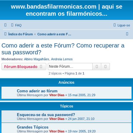
www.bandasfilarmonicas.com | aqui se
encontram os filarmónicos...
FAQ
Ligue-se
P
Índice do Fórum
Como aderir a este Fórum? Como recuperar a sua password?
e
Como aderir a este Fórum? Como recuperar a
s
sua password?
q
Moderadores:
Albino Magalhães
,
Andreia Lemos
u
Pesquisar
Pesquisa ava
Fórum Bloqueado
i
2 tópicos • Página
1
de
1
s
Anúncios
a
Como aderir ao fórum
r
Última Mensagem por
Vitor Dias
«
15 mai 2005, 21:29
Tópicos
Esqueceu-se da sua password?
Última Mensagem por
Vitor Dias
«
24 jun 2007, 21:10
Grandes Tópicos
Última Mensagem por
Vitor Dias
«
19 nov 2005, 19:20