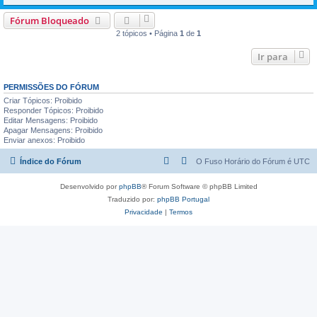
Fórum Bloqueado
2 tópicos • Página
1
de
1
Ir para
PERMISSÕES DO FÓRUM
Criar Tópicos: Proibido
Responder Tópicos: Proibido
Editar Mensagens: Proibido
Apagar Mensagens: Proibido
Enviar anexos: Proibido
Índice do Fórum
O Fuso Horário do Fórum é
UTC
Desenvolvido por
phpBB
® Forum Software © phpBB Limited
Traduzido por:
phpBB Portugal
Privacidade
|
Termos