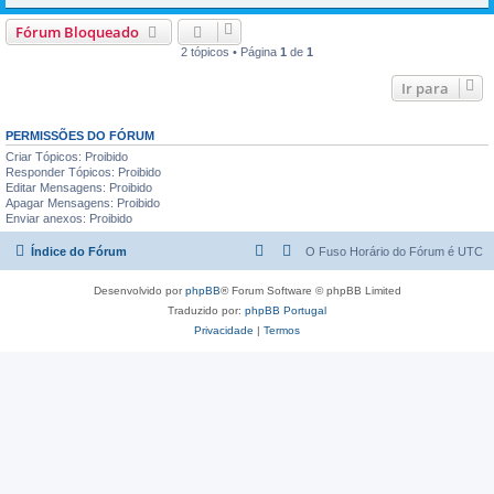
Fórum Bloqueado
2 tópicos • Página
1
de
1
Ir para
PERMISSÕES DO FÓRUM
Criar Tópicos: Proibido
Responder Tópicos: Proibido
Editar Mensagens: Proibido
Apagar Mensagens: Proibido
Enviar anexos: Proibido
Índice do Fórum
O Fuso Horário do Fórum é
UTC
Desenvolvido por
phpBB
® Forum Software © phpBB Limited
Traduzido por:
phpBB Portugal
Privacidade
|
Termos