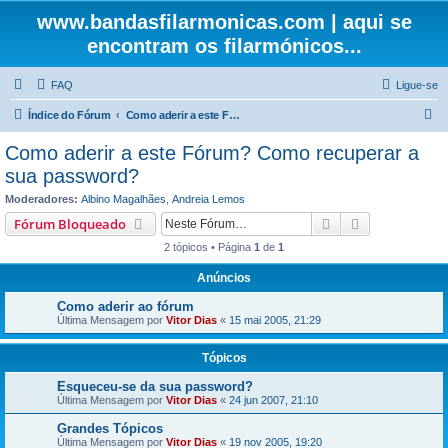
www.bandasfilarmonicas.com | aqui se
encontram os filarmónicos...
FAQ
Ligue-se
P
Índice do Fórum
Como aderir a este Fórum? Como recuperar a sua password?
e
Como aderir a este Fórum? Como recuperar a
s
sua password?
q
Moderadores:
Albino Magalhães
,
Andreia Lemos
u
Pesquisar
Pesquisa ava
Fórum Bloqueado
i
2 tópicos • Página
1
de
1
s
Anúncios
a
Como aderir ao fórum
r
Última Mensagem por
Vitor Dias
«
15 mai 2005, 21:29
Tópicos
Esqueceu-se da sua password?
Última Mensagem por
Vitor Dias
«
24 jun 2007, 21:10
Grandes Tópicos
Última Mensagem por
Vitor Dias
«
19 nov 2005, 19:20