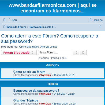
www.bandasfilarmonicas.com | aqui se
encontram os filarmónicos...
FAQ
Ligue-se
P
Índice do Fórum
Como aderir a este Fórum? Como recuperar a sua password?
e
Como aderir a este Fórum? Como recuperar a
s
sua password?
q
Moderadores:
Albino Magalhães
,
Andreia Lemos
u
Pesquisar
Pesquisa ava
Fórum Bloqueado
i
2 tópicos • Página
1
de
1
s
Anúncios
a
Como aderir ao fórum
r
Última Mensagem por
Vitor Dias
«
15 mai 2005, 21:29
Tópicos
Esqueceu-se da sua password?
Última Mensagem por
Vitor Dias
«
24 jun 2007, 21:10
Grandes Tópicos
Última Mensagem por
Vitor Dias
«
19 nov 2005, 19:20