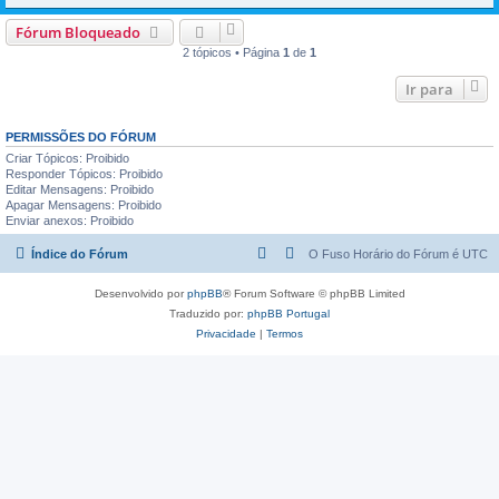
Fórum Bloqueado
2 tópicos • Página
1
de
1
Ir para
PERMISSÕES DO FÓRUM
Criar Tópicos: Proibido
Responder Tópicos: Proibido
Editar Mensagens: Proibido
Apagar Mensagens: Proibido
Enviar anexos: Proibido
Índice do Fórum
O Fuso Horário do Fórum é
UTC
Desenvolvido por
phpBB
® Forum Software © phpBB Limited
Traduzido por:
phpBB Portugal
Privacidade
|
Termos