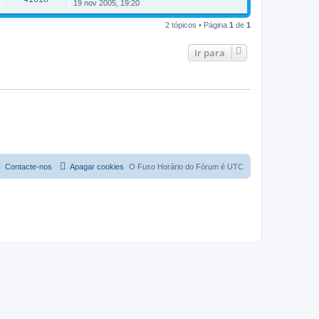
19 nov 2005, 19:20
2 tópicos • Página
1
de
1
Ir para
Contacte-nos
Apagar cookies
O Fuso Horário do Fórum é
UTC