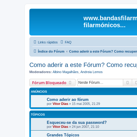
www.bandasfilarm
filarmónicos...
Links rápidos
FAQ
Índice do Fórum
Como aderir a este Fórum? Como recuper
Como aderir a este Fórum? Como recu
Moderadores:
Albino Magalhães
,
Andreia Lemos
Pes
Fórum Bloqueado
ANÚNCIOS
Como aderir ao fórum
por
Vitor Dias
» 15 mai 2005, 21:29
TÓPICOS
Esqueceu-se da sua password?
por
Vitor Dias
» 24 jun 2007, 21:10
Grandes Tópicos