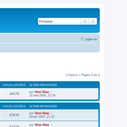
Pesquisar
Pesquisa avançad
Ligue-se
2 tópicos • Página
1
de
1
VISUALIZAÇÕES
ÚLTIMA MENSAGEM
por
Vitor Dias
49478
15 mai 2005, 21:29
VISUALIZAÇÕES
ÚLTIMA MENSAGEM
por
Vitor Dias
83839
24 jun 2007, 21:10
por
Vitor Dias
41018