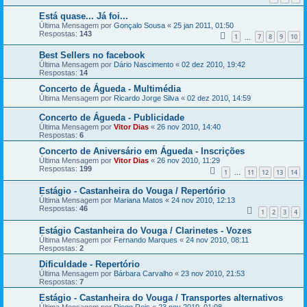
Está quase... Já foi...
Última Mensagem por
Gonçalo Sousa
«
25 jan 2011, 01:50
Respostas:
143
1
7
8
9
10
...
Best Sellers no facebook
Última Mensagem por
Dário Nascimento
«
02 dez 2010, 19:42
Respostas:
14
Concerto de Águeda - Multimédia
Última Mensagem por
Ricardo Jorge Silva
«
02 dez 2010, 14:59
Concerto de Águeda - Publicidade
Última Mensagem por
Vitor Dias
«
26 nov 2010, 14:40
Respostas:
6
Concerto de Aniversário em Águeda - Inscrições
Última Mensagem por
Vitor Dias
«
26 nov 2010, 11:29
Respostas:
199
1
11
12
13
14
...
Estágio - Castanheira do Vouga / Repertório
Última Mensagem por
Mariana Matos
«
24 nov 2010, 12:13
Respostas:
46
1
2
3
4
Estágio Castanheira do Vouga / Clarinetes - Vozes
Última Mensagem por
Fernando Marques
«
24 nov 2010, 08:11
Respostas:
2
Dificuldade - Repertório
Última Mensagem por
Bárbara Carvalho
«
23 nov 2010, 21:53
Respostas:
7
Estágio - Castanheira do Vouga / Transportes alternativos
Última Mensagem por
Diogo Reis
«
23 nov 2010, 01:08