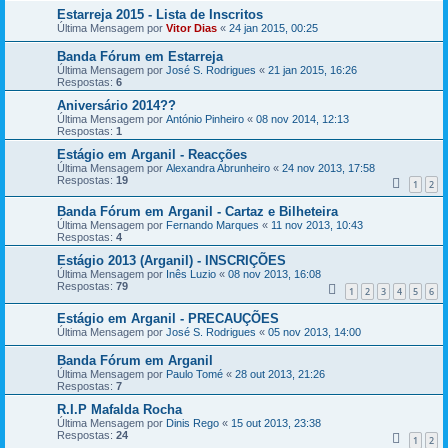
Estarreja 2015 - Lista de Inscritos
Última Mensagem por
Vitor Dias
«
24 jan 2015, 00:25
Banda Fórum em Estarreja
Última Mensagem por
José S. Rodrigues
«
21 jan 2015, 16:26
Respostas:
6
Aniversário 2014??
Última Mensagem por
António Pinheiro
«
08 nov 2014, 12:13
Respostas:
1
Estágio em Arganil - Reacções
Última Mensagem por
Alexandra Abrunheiro
«
24 nov 2013, 17:58
Respostas:
19
1
2
Banda Fórum em Arganil - Cartaz e Bilheteira
Última Mensagem por
Fernando Marques
«
11 nov 2013, 10:43
Respostas:
4
Estágio 2013 (Arganil) - INSCRIÇÕES
Última Mensagem por
Inês Luzio
«
08 nov 2013, 16:08
Respostas:
79
1
2
3
4
5
6
Estágio em Arganil - PRECAUÇÕES
Última Mensagem por
José S. Rodrigues
«
05 nov 2013, 14:00
Banda Fórum em Arganil
Última Mensagem por
Paulo Tomé
«
28 out 2013, 21:26
Respostas:
7
R.I.P Mafalda Rocha
Última Mensagem por
Dinis Rego
«
15 out 2013, 23:38
Respostas:
24
1
2