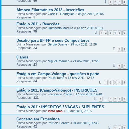
Respostas:
50
1
2
3
4
Almoço Filarmónico 2012 - Inscrições
Última Mensagem por
Carla C. Rodrigues
«
05 jan 2012, 00:05
Respostas:
5
Estágio 2011 - Reacções
Última Mensagem por
Humberto Moreira
«
13 dez 2011, 01:31
Respostas:
75
1
2
3
4
5
6
Desafio para BF-FP e seus Compositores
Última Mensagem por
Sérgio Duarte
«
29 nov 2011, 11:26
Respostas:
23
1
2
6 anos
Última Mensagem por
Miguel Pedruco
«
21 nov 2011, 12:25
Respostas:
23
1
2
Estágio em Campo-Valongo - questões à parte
Última Mensagem por
Paulo Tomé
«
18 nov 2011, 12:18
Respostas:
64
1
2
3
4
5
Estágio 2011 (Campo-Valongo) - INSCRIÇÕES
Última Mensagem por
Francisco Pronto
«
17 nov 2011, 14:40
Respostas:
131
1
6
7
8
9
...
Estágio 2011: INSCRITOS / VAGAS / SUPLENTES
Última Mensagem por
Vitor Dias
«
19 out 2011, 20:15
Concerto em Ermesinde
Última Mensagem por
Patrícia Pereira
«
01 out 2011, 00:35
Respostas:
42
1
2
3