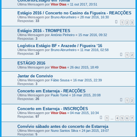
Concerto/Estágio em Tomar
Última Mensagem por
Vitor Dias
«
11 out 2017, 20:51
Estágio 2016 / Concerto no Casino da Figueira - REACÇÕES
Última Mensagem por
Bruno Abrunheiro
«
28 mar 2016, 16:30
Respostas:
33
1
2
3
Estágio 2016 - TROMPETES
Última Mensagem por
António Pinheiro
«
15 mar 2016, 09:32
Respostas:
3
Logística Estágio BF • Arazede / Figueira ‘16
Última Mensagem por
Bruno Abrunheiro
«
11 mar 2016, 02:58
Respostas:
19
1
2
ESTÁGIO 2016
Última Mensagem por
Vitor Dias
«
26 dez 2015, 18:49
Jantar de Convivio
Última Mensagem por
Fábio Sousa
«
16 mar 2015, 22:39
Respostas:
3
Concerto em Estarreja - REACÇÕES
Última Mensagem por
Paulo Tomé
«
16 mar 2015, 20:08
Respostas:
26
1
2
Concerto em Estarreja - INSCRIÇÕES
Última Mensagem por
Vitor Dias
«
04 mar 2015, 10:34
Respostas:
97
1
4
5
6
7
...
Convívio sábado antes do concerto de Estarreja
Última Mensagem por
Nuno Santos Silva
«
24 jan 2015, 19:07
Respostas:
5