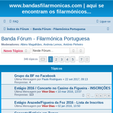
www.bandasfilarmonicas.com | aqui se
encontram os filarmónicos...
FAQ
Ligue-se
P
Índice do Fórum
Banda Fórum - Filarmónica Portuguesa
e
Banda Fórum - Filarmónica Portuguesa
s
Moderadores:
Albino Magalhães
,
Andreia Lemos
,
António Pinheiro
q
Pesquisar
Pesquisa avançada
Novo Tópico
u
Página
1
de
7
1
2
3
4
5
7
Próximo
346 tópicos
i
...
s
Tópicos
a
Grupo da BF no Facebook
r
Última Mensagem por
Paulo Rodrigues
«
22 set 2017, 09:13
Respostas:
4
Estágio 2016 / Concerto no Casino da Figueira - INSCRIÇÕES
Última Mensagem por
Vitor Dias
«
10 mar 2016, 13:07
Respostas:
113
1
5
6
7
8
...
Estágio Arazede/Figueira da Foz 2016 - Lista de Inscritos
Última Mensagem por
Vitor Dias
«
02 jan 2016, 10:50