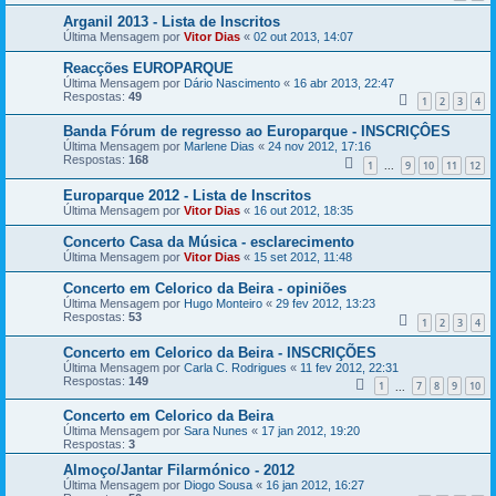
Arganil 2013 - Lista de Inscritos
Última Mensagem por
Vitor Dias
«
02 out 2013, 14:07
Reacções EUROPARQUE
Última Mensagem por
Dário Nascimento
«
16 abr 2013, 22:47
Respostas:
49
1
2
3
4
Banda Fórum de regresso ao Europarque - INSCRIÇÔES
Última Mensagem por
Marlene Dias
«
24 nov 2012, 17:16
Respostas:
168
1
9
10
11
12
...
Europarque 2012 - Lista de Inscritos
Última Mensagem por
Vitor Dias
«
16 out 2012, 18:35
Concerto Casa da Música - esclarecimento
Última Mensagem por
Vitor Dias
«
15 set 2012, 11:48
Concerto em Celorico da Beira - opiniões
Última Mensagem por
Hugo Monteiro
«
29 fev 2012, 13:23
Respostas:
53
1
2
3
4
Concerto em Celorico da Beira - INSCRIÇÕES
Última Mensagem por
Carla C. Rodrigues
«
11 fev 2012, 22:31
Respostas:
149
1
7
8
9
10
...
Concerto em Celorico da Beira
Última Mensagem por
Sara Nunes
«
17 jan 2012, 19:20
Respostas:
3
Almoço/Jantar Filarmónico - 2012
Última Mensagem por
Diogo Sousa
«
16 jan 2012, 16:27