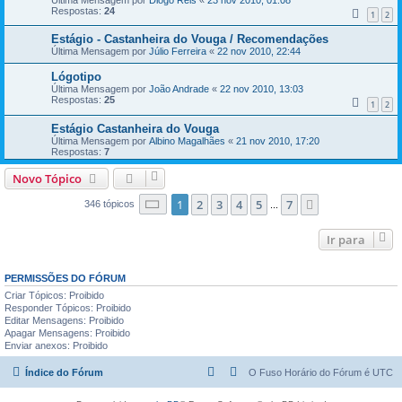
Respostas:
24
1
2
Estágio - Castanheira do Vouga / Recomendações
Última Mensagem por
Júlio Ferreira
«
22 nov 2010, 22:44
Lógotipo
Última Mensagem por
João Andrade
«
22 nov 2010, 13:03
Respostas:
25
1
2
Estágio Castanheira do Vouga
Última Mensagem por
Albino Magalhães
«
21 nov 2010, 17:20
Respostas:
7
Novo Tópico
Página
1
de
7
1
2
3
4
5
7
Próximo
346 tópicos
...
Ir para
PERMISSÕES DO FÓRUM
Criar Tópicos: Proibido
Responder Tópicos: Proibido
Editar Mensagens: Proibido
Apagar Mensagens: Proibido
Enviar anexos: Proibido
Índice do Fórum
O Fuso Horário do Fórum é
UTC