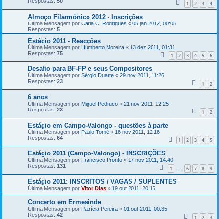
Respostas:
50
1
2
3
4
Almoço Filarmónico 2012 - Inscrições
Última Mensagem por
Carla C. Rodrigues
«
05 jan 2012, 00:05
Respostas:
5
Estágio 2011 - Reacções
Última Mensagem por
Humberto Moreira
«
13 dez 2011, 01:31
Respostas:
75
1
2
3
4
5
6
Desafio para BF-FP e seus Compositores
Última Mensagem por
Sérgio Duarte
«
29 nov 2011, 11:26
Respostas:
23
1
2
6 anos
Última Mensagem por
Miguel Pedruco
«
21 nov 2011, 12:25
Respostas:
23
1
2
Estágio em Campo-Valongo - questões à parte
Última Mensagem por
Paulo Tomé
«
18 nov 2011, 12:18
Respostas:
64
1
2
3
4
5
Estágio 2011 (Campo-Valongo) - INSCRIÇÕES
Última Mensagem por
Francisco Pronto
«
17 nov 2011, 14:40
Respostas:
131
1
6
7
8
9
...
Estágio 2011: INSCRITOS / VAGAS / SUPLENTES
Última Mensagem por
Vitor Dias
«
19 out 2011, 20:15
Concerto em Ermesinde
Última Mensagem por
Patrícia Pereira
«
01 out 2011, 00:35
Respostas:
42
1
2
3