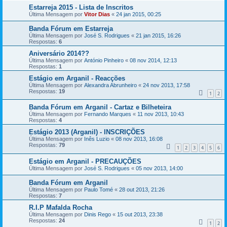
Estarreja 2015 - Lista de Inscritos
Última Mensagem por
Vitor Dias
«
24 jan 2015, 00:25
Banda Fórum em Estarreja
Última Mensagem por
José S. Rodrigues
«
21 jan 2015, 16:26
Respostas:
6
Aniversário 2014??
Última Mensagem por
António Pinheiro
«
08 nov 2014, 12:13
Respostas:
1
Estágio em Arganil - Reacções
Última Mensagem por
Alexandra Abrunheiro
«
24 nov 2013, 17:58
Respostas:
19
1
2
Banda Fórum em Arganil - Cartaz e Bilheteira
Última Mensagem por
Fernando Marques
«
11 nov 2013, 10:43
Respostas:
4
Estágio 2013 (Arganil) - INSCRIÇÕES
Última Mensagem por
Inês Luzio
«
08 nov 2013, 16:08
Respostas:
79
1
2
3
4
5
6
Estágio em Arganil - PRECAUÇÕES
Última Mensagem por
José S. Rodrigues
«
05 nov 2013, 14:00
Banda Fórum em Arganil
Última Mensagem por
Paulo Tomé
«
28 out 2013, 21:26
Respostas:
7
R.I.P Mafalda Rocha
Última Mensagem por
Dinis Rego
«
15 out 2013, 23:38
Respostas:
24
1
2