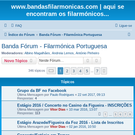
www.bandasfilarmonicas.com | aqui se
encontram os filarmónicos...
FAQ
Ligue-se
P
Índice do Fórum
Banda Fórum - Filarmónica Portuguesa
e
Banda Fórum - Filarmónica Portuguesa
s
Moderadores:
Albino Magalhães
,
Andreia Lemos
,
António Pinheiro
q
Pesquisar
Pesquisa avançada
Novo Tópico
u
Página
1
de
7
1
2
3
4
5
7
Próximo
346 tópicos
i
...
s
Tópicos
a
Grupo da BF no Facebook
r
Última Mensagem por
Paulo Rodrigues
«
22 set 2017, 09:13
Respostas:
4
Estágio 2016 / Concerto no Casino da Figueira - INSCRIÇÕES
Última Mensagem por
Vitor Dias
«
10 mar 2016, 13:07
Respostas:
113
1
5
6
7
8
...
Estágio Arazede/Figueira da Foz 2016 - Lista de Inscritos
Última Mensagem por
Vitor Dias
«
02 jan 2016, 10:50