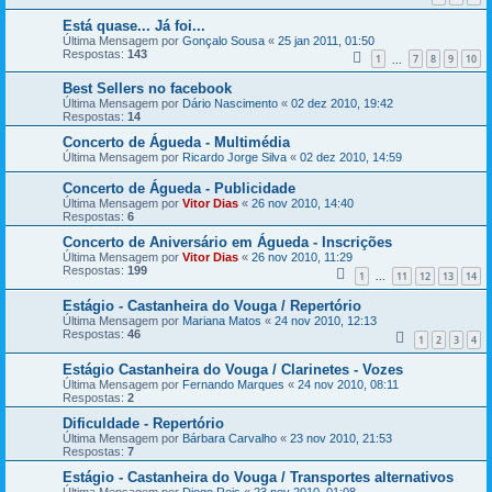
Está quase... Já foi...
Última Mensagem por
Gonçalo Sousa
«
25 jan 2011, 01:50
Respostas:
143
1
7
8
9
10
...
Best Sellers no facebook
Última Mensagem por
Dário Nascimento
«
02 dez 2010, 19:42
Respostas:
14
Concerto de Águeda - Multimédia
Última Mensagem por
Ricardo Jorge Silva
«
02 dez 2010, 14:59
Concerto de Águeda - Publicidade
Última Mensagem por
Vitor Dias
«
26 nov 2010, 14:40
Respostas:
6
Concerto de Aniversário em Águeda - Inscrições
Última Mensagem por
Vitor Dias
«
26 nov 2010, 11:29
Respostas:
199
1
11
12
13
14
...
Estágio - Castanheira do Vouga / Repertório
Última Mensagem por
Mariana Matos
«
24 nov 2010, 12:13
Respostas:
46
1
2
3
4
Estágio Castanheira do Vouga / Clarinetes - Vozes
Última Mensagem por
Fernando Marques
«
24 nov 2010, 08:11
Respostas:
2
Dificuldade - Repertório
Última Mensagem por
Bárbara Carvalho
«
23 nov 2010, 21:53
Respostas:
7
Estágio - Castanheira do Vouga / Transportes alternativos
Última Mensagem por
Diogo Reis
«
23 nov 2010, 01:08