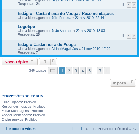
Respostas:
24
1
2
Estágio - Castanheira do Vouga / Recomendações
Última Mensagem por
Júlio Ferreira
«
22 nov 2010, 22:44
Lógotipo
Última Mensagem por
João Andrade
«
22 nov 2010, 13:03
Respostas:
25
1
2
Estágio Castanheira do Vouga
Última Mensagem por
Albino Magalhães
«
21 nov 2010, 17:20
Respostas:
7
Novo Tópico
Página
1
de
7
1
2
3
4
5
7
Próximo
346 tópicos
...
Ir para
PERMISSÕES DO FÓRUM
Criar Tópicos: Proibido
Responder Tópicos: Proibido
Editar Mensagens: Proibido
Apagar Mensagens: Proibido
Enviar anexos: Proibido
Índice do Fórum
O Fuso Horário do Fórum é
UTC