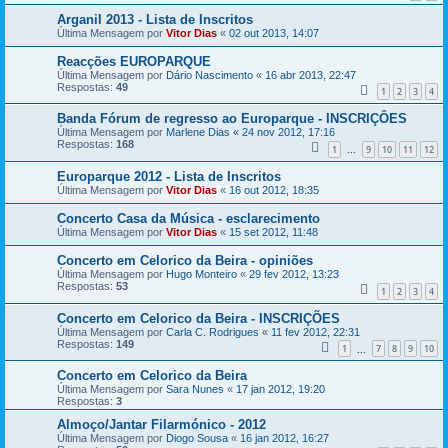
Arganil 2013 - Lista de Inscritos
Última Mensagem por
Vitor Dias
«
02 out 2013, 14:07
Reacções EUROPARQUE
Última Mensagem por
Dário Nascimento
«
16 abr 2013, 22:47
Respostas:
49
1
2
3
4
Banda Fórum de regresso ao Europarque - INSCRIÇÔES
Última Mensagem por
Marlene Dias
«
24 nov 2012, 17:16
Respostas:
168
1
9
10
11
12
...
Europarque 2012 - Lista de Inscritos
Última Mensagem por
Vitor Dias
«
16 out 2012, 18:35
Concerto Casa da Música - esclarecimento
Última Mensagem por
Vitor Dias
«
15 set 2012, 11:48
Concerto em Celorico da Beira - opiniões
Última Mensagem por
Hugo Monteiro
«
29 fev 2012, 13:23
Respostas:
53
1
2
3
4
Concerto em Celorico da Beira - INSCRIÇÕES
Última Mensagem por
Carla C. Rodrigues
«
11 fev 2012, 22:31
Respostas:
149
1
7
8
9
10
...
Concerto em Celorico da Beira
Última Mensagem por
Sara Nunes
«
17 jan 2012, 19:20
Respostas:
3
Almoço/Jantar Filarmónico - 2012
Última Mensagem por
Diogo Sousa
«
16 jan 2012, 16:27