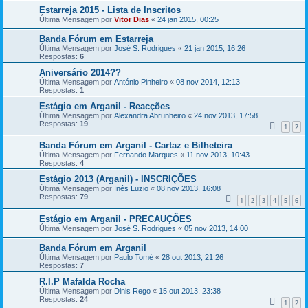
Estarreja 2015 - Lista de Inscritos
Última Mensagem por
Vitor Dias
«
24 jan 2015, 00:25
Banda Fórum em Estarreja
Última Mensagem por
José S. Rodrigues
«
21 jan 2015, 16:26
Respostas:
6
Aniversário 2014??
Última Mensagem por
António Pinheiro
«
08 nov 2014, 12:13
Respostas:
1
Estágio em Arganil - Reacções
Última Mensagem por
Alexandra Abrunheiro
«
24 nov 2013, 17:58
Respostas:
19
1
2
Banda Fórum em Arganil - Cartaz e Bilheteira
Última Mensagem por
Fernando Marques
«
11 nov 2013, 10:43
Respostas:
4
Estágio 2013 (Arganil) - INSCRIÇÕES
Última Mensagem por
Inês Luzio
«
08 nov 2013, 16:08
Respostas:
79
1
2
3
4
5
6
Estágio em Arganil - PRECAUÇÕES
Última Mensagem por
José S. Rodrigues
«
05 nov 2013, 14:00
Banda Fórum em Arganil
Última Mensagem por
Paulo Tomé
«
28 out 2013, 21:26
Respostas:
7
R.I.P Mafalda Rocha
Última Mensagem por
Dinis Rego
«
15 out 2013, 23:38
Respostas:
24
1
2