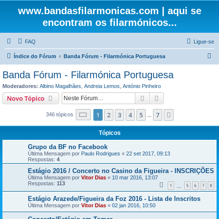
www.bandasfilarmonicas.com | aqui se
encontram os filarmónicos...
FAQ
Ligue-se
P
Índice do Fórum
Banda Fórum - Filarmónica Portuguesa
e
Banda Fórum - Filarmónica Portuguesa
s
Moderadores:
Albino Magalhães
,
Andreia Lemos
,
António Pinheiro
q
Pesquisar
Pesquisa avançada
Novo Tópico
u
Página
1
de
7
1
2
3
4
5
7
Próximo
346 tópicos
i
...
s
Tópicos
a
Grupo da BF no Facebook
r
Última Mensagem por
Paulo Rodrigues
«
22 set 2017, 09:13
Respostas:
4
Estágio 2016 / Concerto no Casino da Figueira - INSCRIÇÕES
Última Mensagem por
Vitor Dias
«
10 mar 2016, 13:07
Respostas:
113
1
5
6
7
8
...
Estágio Arazede/Figueira da Foz 2016 - Lista de Inscritos
Última Mensagem por
Vitor Dias
«
02 jan 2016, 10:50