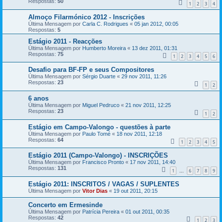
Respostas:
50
1
2
3
4
Almoço Filarmónico 2012 - Inscrições
Última Mensagem por
Carla C. Rodrigues
«
05 jan 2012, 00:05
Respostas:
5
Estágio 2011 - Reacções
Última Mensagem por
Humberto Moreira
«
13 dez 2011, 01:31
Respostas:
75
1
2
3
4
5
6
Desafio para BF-FP e seus Compositores
Última Mensagem por
Sérgio Duarte
«
29 nov 2011, 11:26
Respostas:
23
1
2
6 anos
Última Mensagem por
Miguel Pedruco
«
21 nov 2011, 12:25
Respostas:
23
1
2
Estágio em Campo-Valongo - questões à parte
Última Mensagem por
Paulo Tomé
«
18 nov 2011, 12:18
Respostas:
64
1
2
3
4
5
Estágio 2011 (Campo-Valongo) - INSCRIÇÕES
Última Mensagem por
Francisco Pronto
«
17 nov 2011, 14:40
Respostas:
131
1
6
7
8
9
...
Estágio 2011: INSCRITOS / VAGAS / SUPLENTES
Última Mensagem por
Vitor Dias
«
19 out 2011, 20:15
Concerto em Ermesinde
Última Mensagem por
Patrícia Pereira
«
01 out 2011, 00:35
Respostas:
42
1
2
3