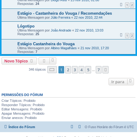
Respostas:
24
1
2
Estágio - Castanheira do Vouga / Recomendações
Última Mensagem por
Júlio Ferreira
«
22 nov 2010, 22:44
Lógotipo
Última Mensagem por
João Andrade
«
22 nov 2010, 13:03
Respostas:
25
1
2
Estágio Castanheira do Vouga
Última Mensagem por
Albino Magalhães
«
21 nov 2010, 17:20
Respostas:
7
Novo Tópico
Página
1
de
7
1
2
3
4
5
7
Próximo
346 tópicos
...
Ir para
PERMISSÕES DO FÓRUM
Criar Tópicos: Proibido
Responder Tópicos: Proibido
Editar Mensagens: Proibido
Apagar Mensagens: Proibido
Enviar anexos: Proibido
Índice do Fórum
O Fuso Horário do Fórum é
UTC