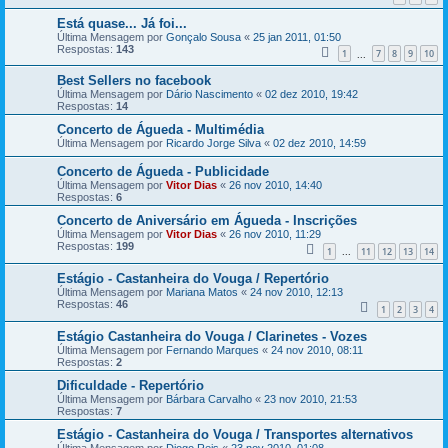
Está quase... Já foi...
Última Mensagem por
Gonçalo Sousa
«
25 jan 2011, 01:50
Respostas:
143
1
7
8
9
10
...
Best Sellers no facebook
Última Mensagem por
Dário Nascimento
«
02 dez 2010, 19:42
Respostas:
14
Concerto de Águeda - Multimédia
Última Mensagem por
Ricardo Jorge Silva
«
02 dez 2010, 14:59
Concerto de Águeda - Publicidade
Última Mensagem por
Vitor Dias
«
26 nov 2010, 14:40
Respostas:
6
Concerto de Aniversário em Águeda - Inscrições
Última Mensagem por
Vitor Dias
«
26 nov 2010, 11:29
Respostas:
199
1
11
12
13
14
...
Estágio - Castanheira do Vouga / Repertório
Última Mensagem por
Mariana Matos
«
24 nov 2010, 12:13
Respostas:
46
1
2
3
4
Estágio Castanheira do Vouga / Clarinetes - Vozes
Última Mensagem por
Fernando Marques
«
24 nov 2010, 08:11
Respostas:
2
Dificuldade - Repertório
Última Mensagem por
Bárbara Carvalho
«
23 nov 2010, 21:53
Respostas:
7
Estágio - Castanheira do Vouga / Transportes alternativos
Última Mensagem por
Diogo Reis
«
23 nov 2010, 01:08