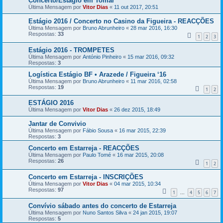
Concerto/Estágio em Tomar
Última Mensagem por
Vitor Dias
«
11 out 2017, 20:51
Estágio 2016 / Concerto no Casino da Figueira - REACÇÕES
Última Mensagem por
Bruno Abrunheiro
«
28 mar 2016, 16:30
Respostas:
33
1
2
3
Estágio 2016 - TROMPETES
Última Mensagem por
António Pinheiro
«
15 mar 2016, 09:32
Respostas:
3
Logística Estágio BF • Arazede / Figueira ‘16
Última Mensagem por
Bruno Abrunheiro
«
11 mar 2016, 02:58
Respostas:
19
1
2
ESTÁGIO 2016
Última Mensagem por
Vitor Dias
«
26 dez 2015, 18:49
Jantar de Convivio
Última Mensagem por
Fábio Sousa
«
16 mar 2015, 22:39
Respostas:
3
Concerto em Estarreja - REACÇÕES
Última Mensagem por
Paulo Tomé
«
16 mar 2015, 20:08
Respostas:
26
1
2
Concerto em Estarreja - INSCRIÇÕES
Última Mensagem por
Vitor Dias
«
04 mar 2015, 10:34
Respostas:
97
1
4
5
6
7
...
Convívio sábado antes do concerto de Estarreja
Última Mensagem por
Nuno Santos Silva
«
24 jan 2015, 19:07
Respostas:
5