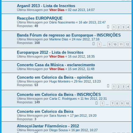
Arganil 2013 - Lista de Inscritos
Última Mensagem por
Vitor Dias
«
02 out 2013, 14:07
Reacções EUROPARQUE
Última Mensagem por
Dário Nascimento
«
16 abr 2013, 22:47
Respostas:
49
1
2
3
4
Banda Fórum de regresso ao Europarque - INSCRIÇÔES
Última Mensagem por
Marlene Dias
«
24 nov 2012, 17:16
Respostas:
168
1
9
10
11
12
...
Europarque 2012 - Lista de Inscritos
Última Mensagem por
Vitor Dias
«
16 out 2012, 18:35
Concerto Casa da Música - esclarecimento
Última Mensagem por
Vitor Dias
«
15 set 2012, 11:48
Concerto em Celorico da Beira - opiniões
Última Mensagem por
Hugo Monteiro
«
29 fev 2012, 13:23
Respostas:
53
1
2
3
4
Concerto em Celorico da Beira - INSCRIÇÕES
Última Mensagem por
Carla C. Rodrigues
«
11 fev 2012, 22:31
Respostas:
149
1
7
8
9
10
...
Concerto em Celorico da Beira
Última Mensagem por
Sara Nunes
«
17 jan 2012, 19:20
Respostas:
3
Almoço/Jantar Filarmónico - 2012
Última Mensagem por
Diogo Sousa
«
16 jan 2012, 16:27