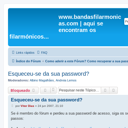
www.bandasfilarmonic
as.com | aqui se
encontram os
filarmónicos...
Links rápidos
FAQ
Índice do Fórum
Como aderir a este Fórum? Como recuperar a sua pa
Esqueceu-se da sua password?
Moderadores:
Albino Magalhães
,
Andreia Lemos
Pesquisar
Pesqui
Bloqueado
Esqueceu-se da sua password?
M
por
Vitor Dias
»
24 jun 2007, 21:10
e
n
Se é membro do fórum e perdeu a sua password de acesso, siga os s
s
passos:
a
g
e