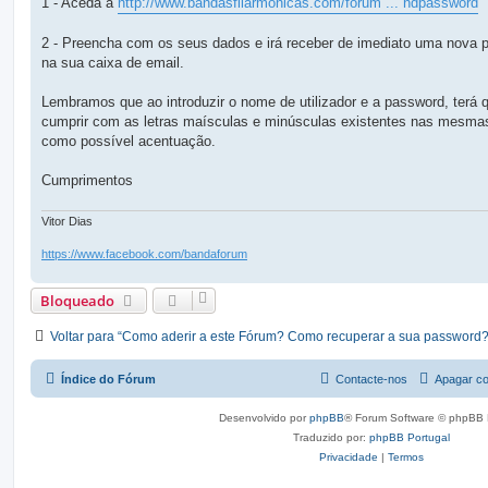
1 - Aceda a
http://www.bandasfilarmonicas.com/forum ... ndpassword
m
2 - Preencha com os seus dados e irá receber de imediato uma nova 
na sua caixa de email.
Lembramos que ao introduzir o nome de utilizador e a password, terá 
cumprir com as letras maísculas e minúsculas existentes nas mesma
como possível acentuação.
Cumprimentos
Vitor Dias
https://www.facebook.com/bandaforum
Bloqueado
Voltar para “Como aderir a este Fórum? Como recuperar a sua password?
Índice do Fórum
Contacte-nos
Apagar co
Desenvolvido por
phpBB
® Forum Software © phpBB 
Traduzido por:
phpBB Portugal
Privacidade
|
Termos