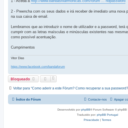
1 - Aceda a
http://www.bandasfilarmonicas.com/forum ... ndpassword
m
2 - Preencha com os seus dados e irá receber de imediato uma nova 
na sua caixa de email.
Lembramos que ao introduzir o nome de utilizador e a password, terá 
cumprir com as letras maísculas e minúsculas existentes nas mesma
como possível acentuação.
Cumprimentos
Vitor Dias
https://www.facebook.com/bandaforum
Bloqueado
Voltar para “Como aderir a este Fórum? Como recuperar a sua password?
Índice do Fórum
Contacte-nos
Apagar co
Desenvolvido por
phpBB
® Forum Software © phpBB 
Traduzido por:
phpBB Portugal
Privacidade
|
Termos