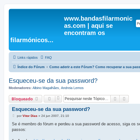
www.bandasfilarmonic
as.com | aqui se
encontram os
filarmónicos...
Links rápidos
FAQ
Índice do Fórum
Como aderir a este Fórum? Como recuperar a sua pa
Esqueceu-se da sua password?
Moderadores:
Albino Magalhães
,
Andreia Lemos
Pesquisar
Pesqui
Bloqueado
Esqueceu-se da sua password?
M
por
Vitor Dias
»
24 jun 2007, 21:10
e
n
Se é membro do fórum e perdeu a sua password de acesso, siga os s
s
passos:
a
g
e