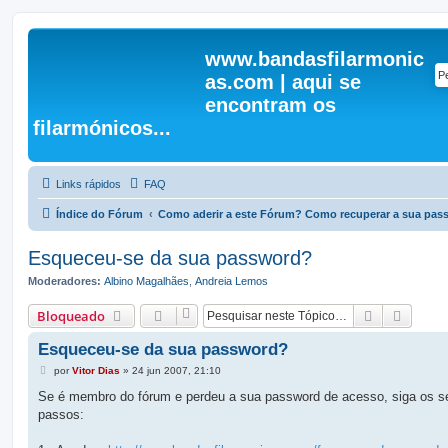
www.bandasfilarmonic
as.com | aqui se
encontram os
filarmónicos...
Links rápidos
FAQ
Índice do Fórum
Como aderir a este Fórum? Como recuperar a sua pa
Esqueceu-se da sua password?
Moderadores:
Albino Magalhães
,
Andreia Lemos
Pesquisar
Pesqui
Bloqueado
Esqueceu-se da sua password?
M
por
Vitor Dias
»
24 jun 2007, 21:10
e
n
Se é membro do fórum e perdeu a sua password de acesso, siga os s
s
passos:
a
g
e