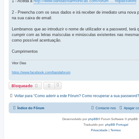
1 - Aceda a
http://www.bandasfilarmonicas.com/forum ... ndpassword
m
2 - Preencha com os seus dados e irá receber de imediato uma nova 
na sua caixa de email.
Lembramos que ao introduzir o nome de utilizador e a password, terá 
cumprir com as letras maísculas e minúsculas existentes nas mesma
como possível acentuação.
Cumprimentos
Vitor Dias
https://www.facebook.com/bandaforum
Bloqueado
Voltar para “Como aderir a este Fórum? Como recuperar a sua password?
Índice do Fórum
Contacte-nos
Apagar co
Desenvolvido por
phpBB
® Forum Software © phpBB 
Traduzido por:
phpBB Portugal
Privacidade
|
Termos